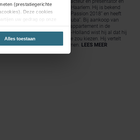
Niek Roozen is een Nederlandse acteur en presentator en
meten (prestatiegerichte
woonachtig in zijn geboortestad Haarlem. Hij is bekend
iacookies). Deze cookies
van de tv-series “Brugklas”, “The Passion 2018” en heeft
partijen uw gedrag op onze
gespeeld in de film “Verliefd op Cuba”. Bij aankoop van
zijn jaren 30 benedenverdieping appartement in de
aring.
historische hoofdstad van Noord-Holland wist hij al dat hij
voor jaloezieën als raamdecoratie zou kiezen. Hij vertelt
Alles toestaan
'Weigeren', dan plaatsen we
ons hoe hij tot die keuze is gekomen.
LEES MEER
site. Je kunt op elk moment