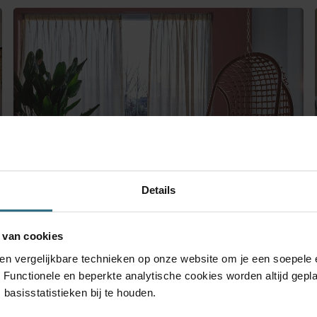
Details
Gordijnen kiezen doe je met
 van cookies
 en vergelijkbare technieken op onze website om je een soepele 
deze tips
. Functionele en beperkte analytische cookies worden altijd gepl
basisstatistieken bij te houden.
Gordijnen kiezen voor je woon- of slaapkamer doe je niet
zomaar. Om de juiste keuze te maken dien je met een