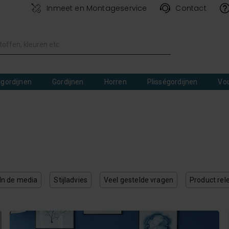
Inmeet en Montageservice
Contact
lgordijnen
Gordijnen
Horren
Plisségordijnen
Vo
In de media
Stijladvies
Veel gestelde vragen
Product rel