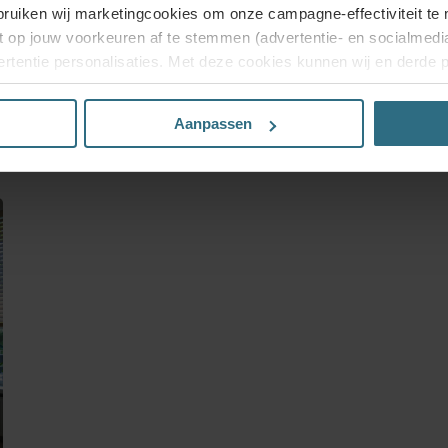
aantal zaken rekening te houden. Met onze volgende tips
bruiken wij marketingcookies om onze campagne-effectiviteit te 
kies jij de juiste gordijnen makkelijker.
LEES MEER
t op jouw voorkeuren af te stemmen (advertentie- en socialmed
rtentie personalisaties. Met deze cookies kunnen wij en derde 
uiten volgen. Lees hier alles over onze cookie- en privacyverkl
Aanpassen
n’, dan ga je akkoord met het gebruik van alle cookies. Kies je 
rkte analytische cookies die nodig zijn voor een goed werkende 
 jouw toestemming intrekken via onze cookie-instellingen.