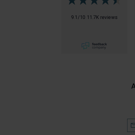
9.1
/
10
11.7K reviews