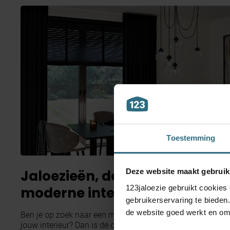
Toestemming
Jaloezieën, de ster van de
Deze website maakt gebruik
123jaloezie gebruikt cookies
moderne interieurstijl
gebruikerservaring te bieden
de website goed werkt en om 
Ben je op zoek naar een moderne en stijlvolle look voor
jouw interieur? Dan is de combinatie van jaloezieën en