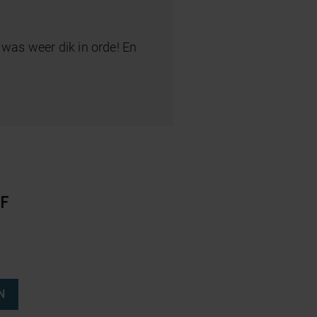
es was weer dik in orde! En
F
N