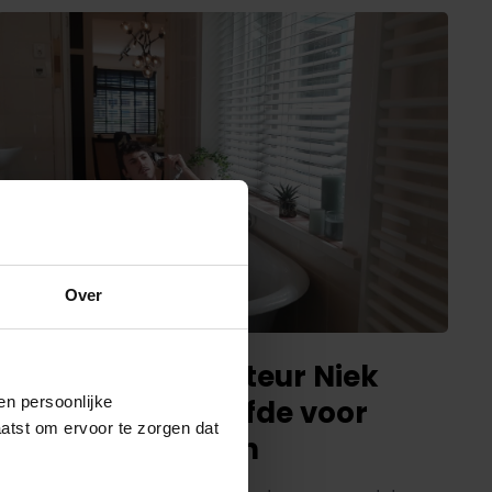
Over
Op bezoek bij: acteur Niek
en persoonlijke
Roozen en zijn liefde voor
aatst om ervoor te zorgen dat
houten jaloezieën