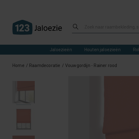
Jaloezieën
Houten jaloezieën
Ro
Home
Raamdecoratie
Vouwgordijn - Rainer rood