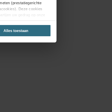
meten (prestatiegerichte
iacookies). Deze cookies
partijen uw gedrag op onze
aring.
Alles toestaan
'Weigeren', dan plaatsen we
site. Je kunt op elk moment