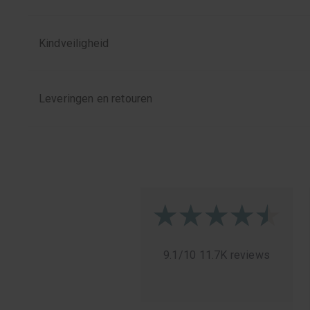
Kindveiligheid
Leveringen en retouren
9.1
/
10
11.7K reviews