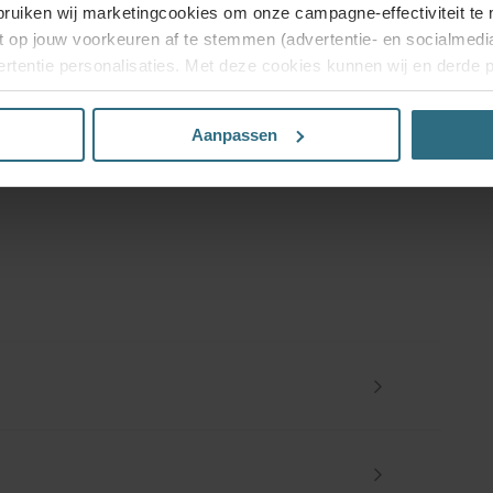
!
bruiken wij marketingcookies om onze campagne-effectiviteit te 
t op jouw voorkeuren af te stemmen (advertentie- en socialmed
.
BESTEL GRATIS MONSTERS
rtentie personalisaties. Met deze cookies kunnen wij en derde 
uiten volgen. Lees hier alles over onze cookie- en privacyverkl
Aanpassen
n’, dan ga je akkoord met het gebruik van alle cookies. Kies je 
rkte analytische cookies die nodig zijn voor een goed werkende 
 jouw toestemming intrekken via onze cookie-instellingen.