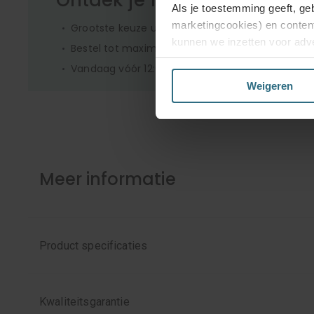
Ontdek je favoriete product
Als je toestemming geeft, ge
marketingcookies) en conten
Grootste keuze uit diverse materialen en kleuren
kunnen we inzetten voor adve
Bestel tot maximaal 6 GRATIS monsters
website en mogelijk ook daarb
Vandaag vóór 12:00 besteld is morgen in huis
Weigeren
Kies je voor ‘Alles acceptere
enkel de functionele en bepe
jouw voorkeuren aanpassen of
Meer informatie
Product specificaties
Kwaliteitsgarantie