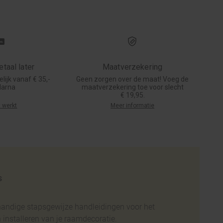
taal later
Maatverzekering
lijk vanaf € 35,-
Geen zorgen over de maat! Voeg de
larna
maatverzekering toe voor slecht
€ 19,95.
 werkt
Meer informatie
s
handige stapsgewijze handleidingen voor het
installeren van je raamdecoratie.