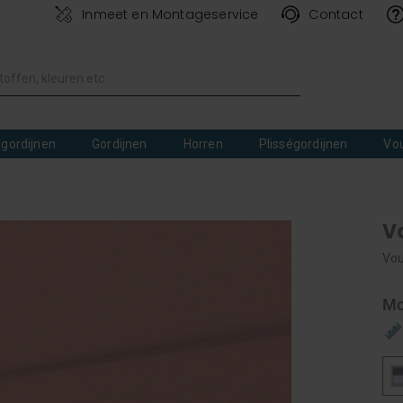
Inmeet en Montageservice
Contact
lgordijnen
Gordijnen
Horren
Plisségordijnen
Vo
V
Vou
Mo