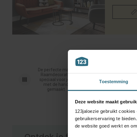
De perfecte maat.
Raamdecoratie
speciaal voor jou
Toestemming
kwali
met de hand
gemaakt
Deze website maakt gebruik
123jaloezie gebruikt cookies
gebruikerservaring te bieden
de website goed werkt en om 