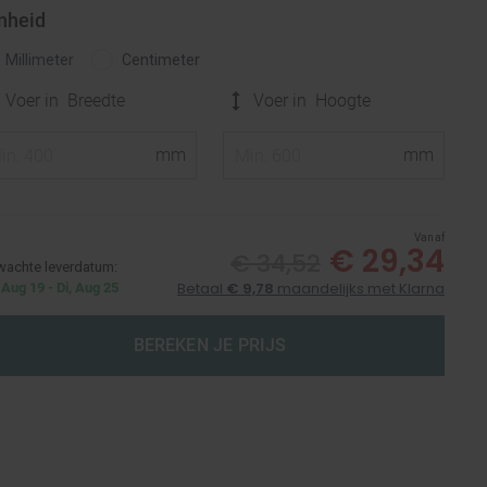
nheid
Millimeter
Centimeter
Voer in
Breedte
Voer in
Hoogte
Vanaf
€ 29,34
€ 34,52
wachte leverdatum:
Betaal
€ 9,78
maandelijks met Klarna
Aug 19 - Di, Aug 25
BEREKEN JE PRIJS