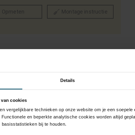
Opmeten
Montage instructie
Kom je er niet uit?
5 jaar
Onze
Details
teitsgarantie
klantenservice staat
voor je klaar
 van cookies
 en vergelijkbare technieken op onze website om je een soepele 
. Functionele en beperkte analytische cookies worden altijd gepl
basisstatistieken bij te houden.