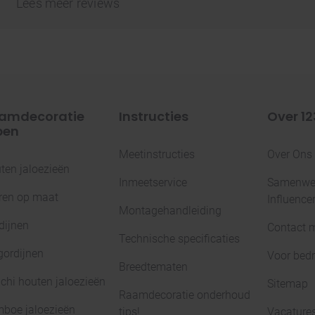
Lees meer reviews
amdecoratie
Instructies
Over 12
pen
Meetinstructies
Over Ons
ten jaloezieën
Inmeetservice
Samenwer
ren op maat
Influence
Montagehandleiding
dijnen
Contact 
Technische specificaties
gordijnen
Voor bedr
Breedtematen
chi houten jaloezieën
Sitemap
Raamdecoratie onderhoud
boe jaloezieën
tips!
Vacature