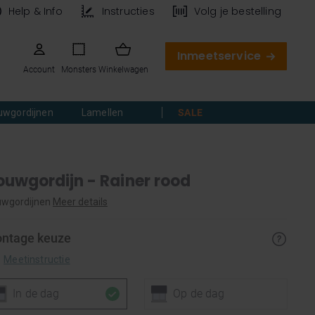
Help & Info
Instructies
Volg je bestelling
Inmeetservice
Account
Monsters
Winkelwagen
uwgordijnen
Lamellen
SALE
ouwgordijn - Rainer rood
wgordijnen
Meer details
ntage keuze
Meetinstructie
In de dag
Op de dag