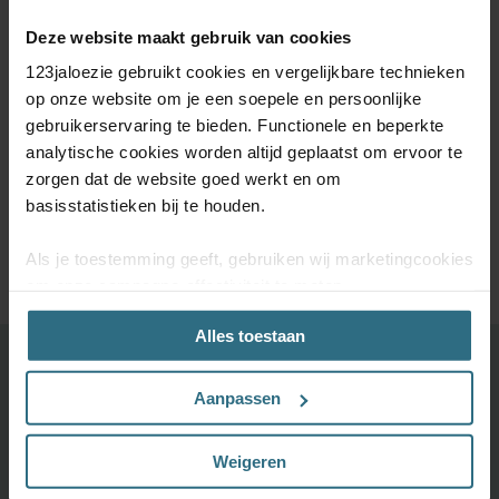
Deze website maakt gebruik van cookies
123jaloezie gebruikt cookies en vergelijkbare technieken
op onze website om je een soepele en persoonlijke
gebruikerservaring te bieden. Functionele en beperkte
De perfecte maat.
5 jaar
Kom je er niet uit?
analytische cookies worden altijd geplaatst om ervoor te
Raamdecoratie
kwaliteitsgarantie
Onze
zorgen dat de website goed werkt en om
speciaal voor jou
klantenservice
met de hand
staat voor je klaar
basisstatistieken bij te houden.
gemaakt
Als je toestemming geeft, gebruiken wij marketingcookies
om onze campagne-effectiviteit te meten
(prestatiegerichte marketingcookies) en content op jouw
Alles toestaan
voorkeuren af te stemmen (advertentie- en
socialmediacookies). Deze cookies kunnen we inzetten
Ontdek je favoriete product!
voor advertentie personalisaties. Met deze cookies
Aanpassen
Grootste keuze uit diverse materialen en kleuren.
kunnen wij en derde partijen uw gedrag op onze website
en mogelijk ook daarbuiten volgen. Lees hier alles over
Bestel tot maximaal 6 GRATIS monsters
Weigeren
onze cookie- en privacyverklaring.
Vandaag vóór 12:00 besteld is morgen in huis