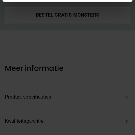
Kies je voor ‘Alles accepteren’, dan ga je akkoord met het
gebruik van alle cookies. Kies je 'Weigeren', dan plaatsen
BESTEL GRATIS MONSTERS
we enkel de functionele en beperkte analytische cookies
die nodig zijn voor een goed werkende site. Je kunt op
elk moment jouw voorkeuren aanpassen of jouw
toestemming intrekken via onze cookie-instellingen.
Meer informatie
Product specificaties
Kwaliteitsgarantie