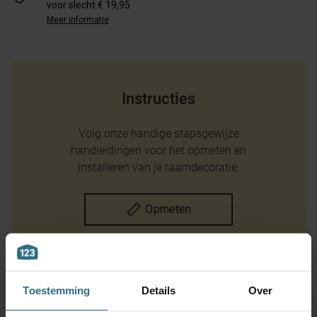
voor slecht € 19,95.
Meer informatie
Instructies
Volg onze handige stapsgewijze
handleidingen voor het opmeten en
installeren van je raamdecoratie.
Opmeten
Montage instructie
Toestemming
Details
Over