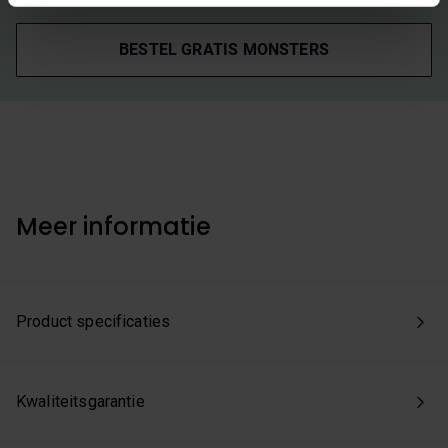
Kies je voor ‘Alles accepteren’, dan ga je akkoord met het
gebruik van alle cookies. Kies je 'Weigeren', dan plaatsen
BESTEL GRATIS MONSTERS
we enkel de functionele en beperkte analytische cookies
die nodig zijn voor een goed werkende site. Je kunt op
elk moment jouw voorkeuren aanpassen of jouw
toestemming intrekken via onze cookie-instellingen.
Meer informatie
Product specificaties
Kwaliteitsgarantie