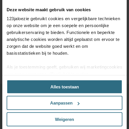
Deze website maakt gebruik van cookies
123jaloezie gebruikt cookies en vergelijkbare technieken
op onze website om je een soepele en persoonlijke
gebruikerservaring te bieden. Functionele en beperkte
De perfecte maat.
5 jaar
Kom je er niet uit?
analytische cookies worden altijd geplaatst om ervoor te
Raamdecoratie
kwaliteitsgarantie
Onze
zorgen dat de website goed werkt en om
speciaal voor jou
klantenservice
met de hand
staat voor je klaar
basisstatistieken bij te houden.
gemaakt
Als je toestemming geeft, gebruiken wij marketingcookies
om onze campagne-effectiviteit te meten
(prestatiegerichte marketingcookies) en content op jouw
Alles toestaan
voorkeuren af te stemmen (advertentie- en
socialmediacookies). Deze cookies kunnen we inzetten
Ontdek je favoriete product!
voor advertentie personalisaties. Met deze cookies
Aanpassen
Grootste keuze uit diverse materialen en kleuren.
kunnen wij en derde partijen uw gedrag op onze website
en mogelijk ook daarbuiten volgen. Lees hier alles over
Bestel tot maximaal 6 GRATIS monsters
Weigeren
onze cookie- en privacyverklaring.
Vandaag vóór 12:00 besteld is morgen in huis