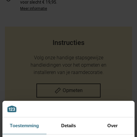
voor slecht € 19,95.
Meer informatie
Instructies
Volg onze handige stapsgewijze
handleidingen voor het opmeten en
installeren van je raamdecoratie.
Opmeten
Montage instructie
Toestemming
Details
Over