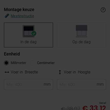
Montage keuze
Meetinstructie
In de dag
Op de dag
Eenheid
Millimeter
Centimeter
Voer in
Breedte
Voer in
Hoogte
Vanaf
€ 33,12
€ 38,97