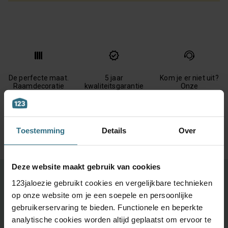
De perfecte maat.
5 jaar
Kom je er niet uit?
Raamdecoratie
kwaliteitsgarantie
Onze
speciaal voor jou
klantenservice
met de hand
staat voor je klaar
gemaakt
Toestemming
Details
Over
Deze website maakt gebruik van cookies
Ontdek je favoriete product!
123jaloezie gebruikt cookies en vergelijkbare technieken
op onze website om je een soepele en persoonlijke
Grootste keuze uit diverse materialen en kleuren.
gebruikerservaring te bieden. Functionele en beperkte
Bestel tot maximaal 6 GRATIS monsters
analytische cookies worden altijd geplaatst om ervoor te