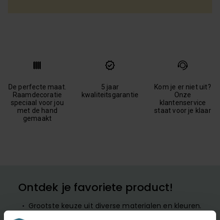
De perfecte maat.
5 jaar
Kom je er niet uit?
Raamdecoratie
kwaliteitsgarantie
Onze
speciaal voor jou
klantenservice
met de hand
staat voor je klaar
gemaakt
Ontdek je favoriete product!
Grootste keuze uit diverse materialen en kleuren.