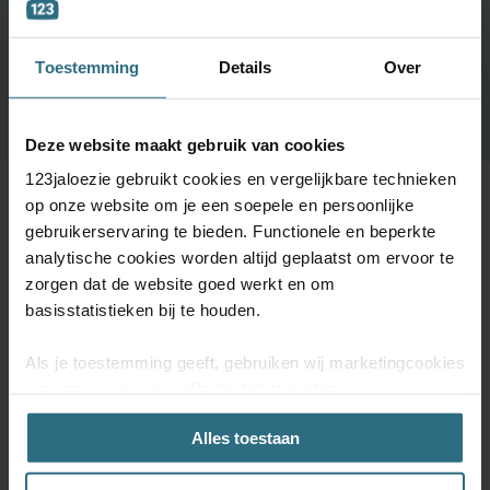
Bestel tot maximaal 6 GRATIS monsters
Vandaag vóór 12:00 besteld is morgen in huis
Toestemming
Details
Over
BESTEL GRATIS MONSTERS
Deze website maakt gebruik van cookies
123jaloezie gebruikt cookies en vergelijkbare technieken
op onze website om je een soepele en persoonlijke
gebruikerservaring te bieden. Functionele en beperkte
analytische cookies worden altijd geplaatst om ervoor te
zorgen dat de website goed werkt en om
Meer informatie
basisstatistieken bij te houden.
Als je toestemming geeft, gebruiken wij marketingcookies
om onze campagne-effectiviteit te meten
Product specificaties
(prestatiegerichte marketingcookies) en content op jouw
Alles toestaan
voorkeuren af te stemmen (advertentie- en
socialmediacookies). Deze cookies kunnen we inzetten
Kwaliteitsgarantie