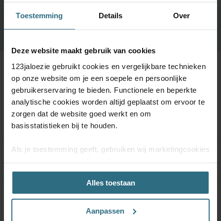
Toestemming
Details
Over
BESTEL GRATIS MONSTERS
Deze website maakt gebruik van cookies
123jaloezie gebruikt cookies en vergelijkbare technieken
op onze website om je een soepele en persoonlijke
gebruikerservaring te bieden. Functionele en beperkte
analytische cookies worden altijd geplaatst om ervoor te
Meer informatie
zorgen dat de website goed werkt en om
basisstatistieken bij te houden.
Als je toestemming geeft, gebruiken wij marketingcookies
Product specificaties
om onze campagne-effectiviteit te meten
(prestatiegerichte marketingcookies) en content op jouw
Alles toestaan
voorkeuren af te stemmen (advertentie- en
socialmediacookies). Deze cookies kunnen we inzetten
Kwaliteitsgarantie
voor advertentie personalisaties. Met deze cookies
Aanpassen
kunnen wij en derde partijen uw gedrag op onze website