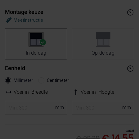
Montage keuze
Meetinstructie
In de dag
Op de dag
Eenheid
Millimeter
Centimeter
Voer in
Breedte
Voer in
Hoogte
Vanaf
€ 14,55
€ 22,38