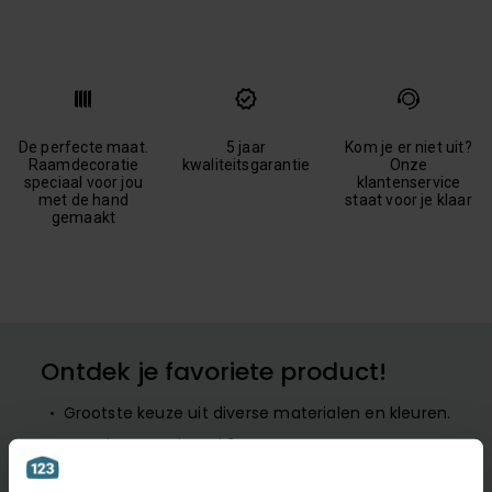
De perfecte maat.
5 jaar
Kom je er niet uit?
Raamdecoratie
kwaliteitsgarantie
Onze
speciaal voor jou
klantenservice
met de hand
staat voor je klaar
gemaakt
Ontdek je favoriete product!
Grootste keuze uit diverse materialen en kleuren.
Bestel tot maximaal 6 GRATIS monsters
Vandaag vóór 12:00 besteld is morgen in huis