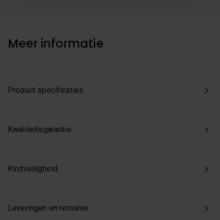
we enkel de functionele en beperkte analytische cookies
die nodig zijn voor een goed werkende site. Je kunt op
elk moment jouw voorkeuren aanpassen of jouw
toestemming intrekken via onze cookie-instellingen.
Meer informatie
Product specificaties
Kwaliteitsgarantie
Kindveiligheid
Leveringen en retouren