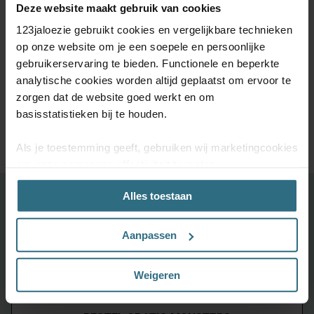
Deze website maakt gebruik van cookies
123jaloezie gebruikt cookies en vergelijkbare technieken
op onze website om je een soepele en persoonlijke
De perfecte maat.
5 jaar
Kom je er niet uit?
gebruikerservaring te bieden. Functionele en beperkte
Raamdecoratie
kwaliteitsgarantie
Onze
analytische cookies worden altijd geplaatst om ervoor te
speciaal voor jou
klantenservice
met de hand
staat voor je klaar
zorgen dat de website goed werkt en om
gemaakt
basisstatistieken bij te houden.
Als je toestemming geeft, gebruiken wij marketingcookies
om onze campagne-effectiviteit te meten
(prestatiegerichte marketingcookies) en content op jouw
Alles toestaan
voorkeuren af te stemmen (advertentie- en
Ontdek je favoriete product!
socialmediacookies). Deze cookies kunnen we inzetten
Grootste keuze uit diverse materialen en kleuren.
voor advertentie personalisaties. Met deze cookies
Aanpassen
kunnen wij en derde partijen uw gedrag op onze website
Bestel tot maximaal 6 GRATIS monsters
en mogelijk ook daarbuiten volgen. Lees hier alles over
Vandaag vóór 12:00 besteld is morgen in huis
Weigeren
onze cookie- en privacyverklaring.