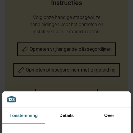
Instructies
Volg onze handige stapsgewijze
handleidingen voor het opmeten en
installeren van je raamdecoratie.
Opmeten vrijhangende-plissegordijnen
Opmeten plissegordijnen-met-zijgeleiding
Montage instructie
Toestemming
Details
Over