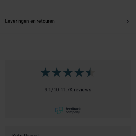
Leveringen en retouren
9.1
/
10
11.7K reviews
Kets Pascal