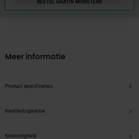
Kies je voor ‘Alles accepteren’, dan ga je akkoord met het
BESTEL GRATIS MONSTERS
gebruik van alle cookies. Kies je 'Weigeren', dan plaatsen
we enkel de functionele en beperkte analytische cookies
die nodig zijn voor een goed werkende site. Je kunt op
elk moment jouw voorkeuren aanpassen of jouw
toestemming intrekken via onze cookie-instellingen.
Meer informatie
Product specificaties
Kwaliteitsgarantie
Kindveiligheid