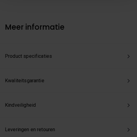
we enkel de functionele en beperkte analytische cookies
die nodig zijn voor een goed werkende site. Je kunt op
elk moment jouw voorkeuren aanpassen of jouw
toestemming intrekken via onze cookie-instellingen.
Meer informatie
Product specificaties
Kwaliteitsgarantie
Kindveiligheid
Leveringen en retouren