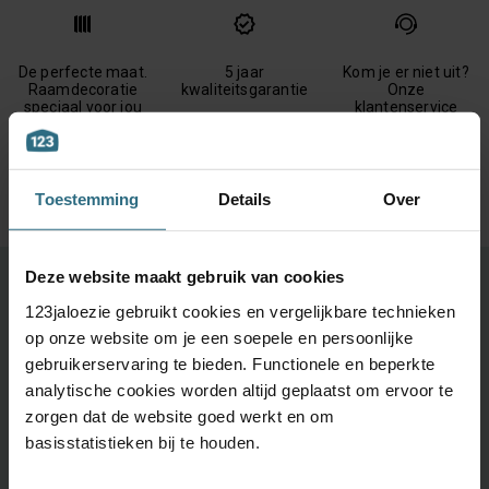
De perfecte maat.
5 jaar
Kom je er niet uit?
Raamdecoratie
kwaliteitsgarantie
Onze
speciaal voor jou
klantenservice
met de hand
staat voor je klaar
gemaakt
Toestemming
Details
Over
Deze website maakt gebruik van cookies
Ontdek je favoriete product!
123jaloezie gebruikt cookies en vergelijkbare technieken
Grootste keuze uit diverse materialen en kleuren.
op onze website om je een soepele en persoonlijke
gebruikerservaring te bieden. Functionele en beperkte
Bestel tot maximaal 6 GRATIS monsters
analytische cookies worden altijd geplaatst om ervoor te
Vandaag vóór 12:00 besteld is morgen in huis
zorgen dat de website goed werkt en om
basisstatistieken bij te houden.
BESTEL GRATIS MONSTERS