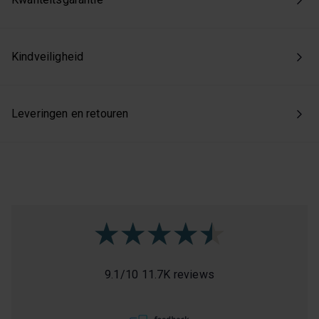
toestemming intrekken via onze cookie-instellingen.
Kindveiligheid
Leveringen en retouren
9.1
/
10
11.7K reviews