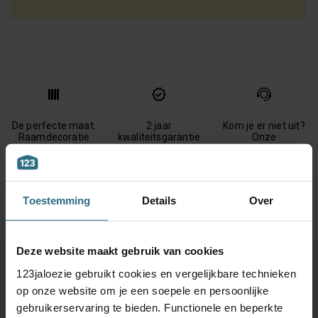
De perfecte maat.
2 jaar
Kom je er niet uit?
Raamdecoratie
kwaliteitsgarantie
Onze
speciaal voor jou
klantenservice
met de hand
staat voor je klaar
gemaakt
Toestemming
Details
Over
Deze website maakt gebruik van cookies
Ontdek je favoriete product!
123jaloezie gebruikt cookies en vergelijkbare technieken
op onze website om je een soepele en persoonlijke
Grootste keuze uit diverse materialen en kleuren.
gebruikerservaring te bieden. Functionele en beperkte