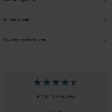
toestemming intrekken via onze cookie-instellingen.
Kindveiligheid
Leveringen en retouren
9.1
/
10
11.7K reviews