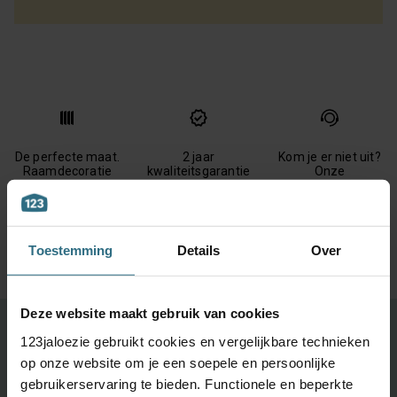
De perfecte maat.
2 jaar
Kom je er niet uit?
Raamdecoratie
kwaliteitsgarantie
Onze
speciaal voor jou
klantenservice
met de hand
staat voor je klaar
gemaakt
Toestemming
Details
Over
Deze website maakt gebruik van cookies
Ontdek je favoriete product!
123jaloezie gebruikt cookies en vergelijkbare technieken
op onze website om je een soepele en persoonlijke
Grootste keuze uit diverse materialen en kleuren.
gebruikerservaring te bieden. Functionele en beperkte