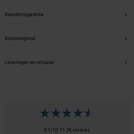
toestemming intrekken via onze cookie-instellingen.
Kwaliteitsgarantie
Kindveiligheid
Leveringen en retouren
9.1
/
10
11.7K reviews