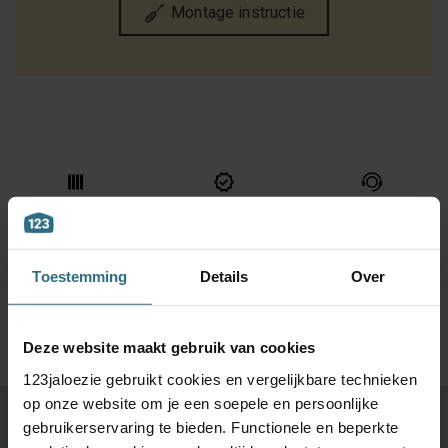
Montage instructie
De perfecte maat.
2 jaar
Kom je er niet uit?
Raamdecoratie
kwaliteitsgarantie
Onze
speciaal voor jou
klantenservice
met de hand
staat voor je klaar
Toestemming
Details
Over
gemaakt
Deze website maakt gebruik van cookies
123jaloezie gebruikt cookies en vergelijkbare technieken
op onze website om je een soepele en persoonlijke
Ontdek je favoriete product!
gebruikerservaring te bieden. Functionele en beperkte