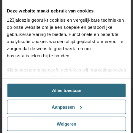
Deze website maakt gebruik van cookies
123jaloezie gebruikt cookies en vergelijkbare technieken
op onze website om je een soepele en persoonlijke
gebruikerservaring te bieden. Functionele en beperkte
De perfecte maat.
5 jaar
Kom je er niet uit?
analytische cookies worden altijd geplaatst om ervoor te
Raamdecoratie
kwaliteitsgarantie
Onze
zorgen dat de website goed werkt en om
speciaal voor jou
klantenservice
met de hand
staat voor je klaar
basisstatistieken bij te houden.
gemaakt
Als je toestemming geeft, gebruiken wij marketingcookies
om onze campagne-effectiviteit te meten
(prestatiegerichte marketingcookies) en content op jouw
Alles toestaan
voorkeuren af te stemmen (advertentie- en
socialmediacookies). Deze cookies kunnen we inzetten
Ontdek je favoriete product!
voor advertentie personalisaties. Met deze cookies
Aanpassen
Grootste keuze uit diverse materialen en kleuren.
kunnen wij en derde partijen uw gedrag op onze website
en mogelijk ook daarbuiten volgen. Lees hier alles over
Bestel tot maximaal 6 GRATIS monsters
Weigeren
onze cookie- en privacyverklaring.
Vandaag vóór 12:00 besteld is morgen in huis