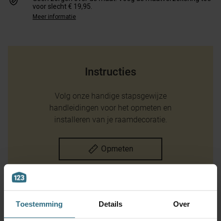
voor slecht € 19,95.
Meer informatie
Instructies
Volg onze handige stapsgewijze
handleidingen voor het opmeten en
installeren van je raamdecoratie.
Opmeten
Montage instructie
Toestemming
Details
Over