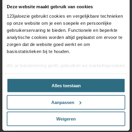
Deze website maakt gebruik van cookies
123jaloezie gebruikt cookies en vergelijkbare technieken
op onze website om je een soepele en persoonlijke
gebruikerservaring te bieden. Functionele en beperkte
De perfecte maat.
5 jaar
Kom je er niet uit?
analytische cookies worden altijd geplaatst om ervoor te
Raamdecoratie
kwaliteitsgarantie
Onze
speciaal voor jou
klantenservice
zorgen dat de website goed werkt en om
met de hand
staat voor je klaar
basisstatistieken bij te houden.
gemaakt
Als je toestemming geeft, gebruiken wij marketingcookies
om onze campagne-effectiviteit te meten
(prestatiegerichte marketingcookies) en content op jouw
Alles toestaan
voorkeuren af te stemmen (advertentie- en
Ontdek je favoriete product!
socialmediacookies). Deze cookies kunnen we inzetten
voor advertentie personalisaties. Met deze cookies
Aanpassen
Grootste keuze uit diverse materialen en kleuren.
kunnen wij en derde partijen uw gedrag op onze website
Bestel tot maximaal 6 GRATIS monsters
en mogelijk ook daarbuiten volgen. Lees hier alles over
Weigeren
Vandaag vóór 12:00 besteld is morgen in huis
onze cookie- en privacyverklaring.