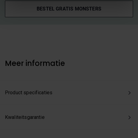
Kies je voor ‘Alles accepteren’, dan ga je akkoord met het
BESTEL GRATIS MONSTERS
gebruik van alle cookies. Kies je 'Weigeren', dan plaatsen
we enkel de functionele en beperkte analytische cookies
die nodig zijn voor een goed werkende site. Je kunt op
elk moment jouw voorkeuren aanpassen of jouw
toestemming intrekken via onze cookie-instellingen.
Meer informatie
Product specificaties
Kwaliteitsgarantie