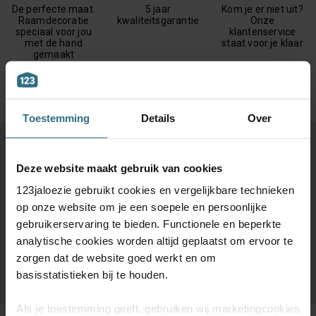
De perfecte maat.
5 jaar
Kom je er niet uit?
Raamdecoratie
kwaliteitsgarantie
Onze
speciaal voor jou
klantenservice
met de hand
staat voor je klaar
gemaakt
Toestemming
Details
Over
Ontdek je favoriete product!
Deze website maakt gebruik van cookies
Grootste keuze uit diverse materialen en kleuren.
123jaloezie gebruikt cookies en vergelijkbare technieken
Bestel tot maximaal 6 GRATIS monsters
op onze website om je een soepele en persoonlijke
Vandaag vóór 12:00 besteld is morgen in huis
gebruikerservaring te bieden. Functionele en beperkte
analytische cookies worden altijd geplaatst om ervoor te
zorgen dat de website goed werkt en om
BESTEL GRATIS MONSTERS
basisstatistieken bij te houden.
Als je toestemming geeft, gebruiken wij marketingcookies