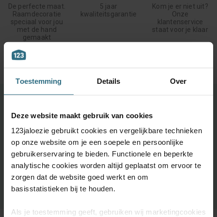
De perfecte maat.
5 jaar
Kom je er niet uit?
Raamdecoratie
kwaliteitsgarantie
Onze
speciaal voor jou
klantenservice
met de hand
staat voor je klaar
gemaakt
Toestemming
Details
Over
Ontdek je favoriete product!
Deze website maakt gebruik van cookies
Grootste keuze uit diverse materialen en kleuren.
123jaloezie gebruikt cookies en vergelijkbare technieken
Bestel tot maximaal 6 GRATIS monsters
op onze website om je een soepele en persoonlijke
Vandaag vóór 12:00 besteld is morgen in huis
gebruikerservaring te bieden. Functionele en beperkte
analytische cookies worden altijd geplaatst om ervoor te
zorgen dat de website goed werkt en om
BESTEL GRATIS MONSTERS
basisstatistieken bij te houden.
Als je toestemming geeft, gebruiken wij marketingcookies