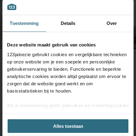
Toestemming
Details
Over
Deze website maakt gebruik van cookies
123jaloezie gebruikt cookies en vergelijkbare technieken
op onze website om je een soepele en persoonlijke
Elke werkdag telefonisch bereikbaar:
Maandag van 09:00 - 17:00 uur.
gebruikerservaring te bieden. Functionele en beperkte
Dinsdag van 09:00 - 17:00 uur.
analytische cookies worden altijd geplaatst om ervoor te
Woensdag van 09:00 - 17:00 uur.
Donderdag van 09:00 - 17:00 uur.
zorgen dat de website goed werkt en om
Vrijdag van 09:00 - 13:00 uur.
basisstatistieken bij te houden.
+31 (0)73 - 201 00
Als je toestemming geeft, gebruiken wij marketingcookies
26
om onze campagne-effectiviteit te meten
(prestatiegerichte marketingcookies) en content op jouw
Alles toestaan
voorkeuren af te stemmen (advertentie- en
[email protected]
socialmediacookies). Deze cookies kunnen we inzetten