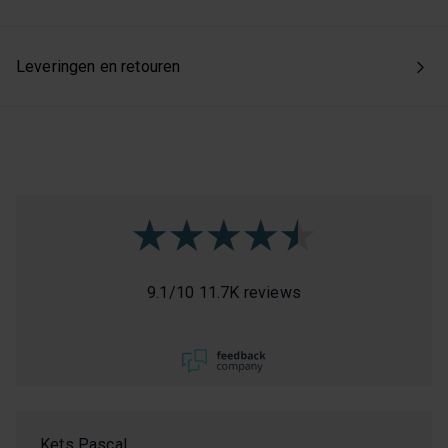
Leveringen en retouren
9.1
/
10
11.7K reviews
Kets Pascal