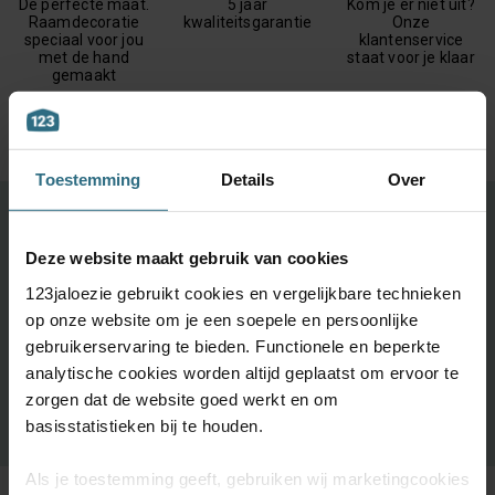
De perfecte maat.
5 jaar
Kom je er niet uit?
Raamdecoratie
kwaliteitsgarantie
Onze
speciaal voor jou
klantenservice
met de hand
staat voor je klaar
gemaakt
Toestemming
Details
Over
Ontdek je favoriete product!
Deze website maakt gebruik van cookies
Grootste keuze uit diverse materialen en kleuren.
123jaloezie gebruikt cookies en vergelijkbare technieken
Bestel tot maximaal 6 GRATIS monsters
op onze website om je een soepele en persoonlijke
Vandaag vóór 12:00 besteld is morgen in huis
gebruikerservaring te bieden. Functionele en beperkte
analytische cookies worden altijd geplaatst om ervoor te
zorgen dat de website goed werkt en om
BESTEL GRATIS MONSTERS
basisstatistieken bij te houden.
Als je toestemming geeft, gebruiken wij marketingcookies