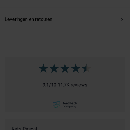
Leveringen en retouren
9.1
/
10
11.7K reviews
Kets Pascal