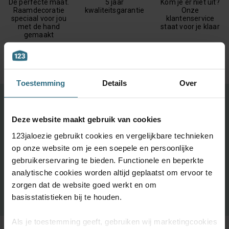
De perfecte maat.
5 jaar
Kom je er niet uit?
Raamdecoratie
kwaliteitsgarantie
Onze
speciaal voor jou
klantenservice
met de hand
staat voor je klaar
gemaakt
Toestemming
Details
Over
Ontdek je favoriete product!
Deze website maakt gebruik van cookies
Grootste keuze uit diverse materialen en kleuren.
123jaloezie gebruikt cookies en vergelijkbare technieken
Bestel tot maximaal 6 GRATIS monsters
op onze website om je een soepele en persoonlijke
Vandaag vóór 12:00 besteld is morgen in huis
gebruikerservaring te bieden. Functionele en beperkte
analytische cookies worden altijd geplaatst om ervoor te
zorgen dat de website goed werkt en om
BESTEL GRATIS MONSTERS
basisstatistieken bij te houden.
Als je toestemming geeft, gebruiken wij marketingcookies