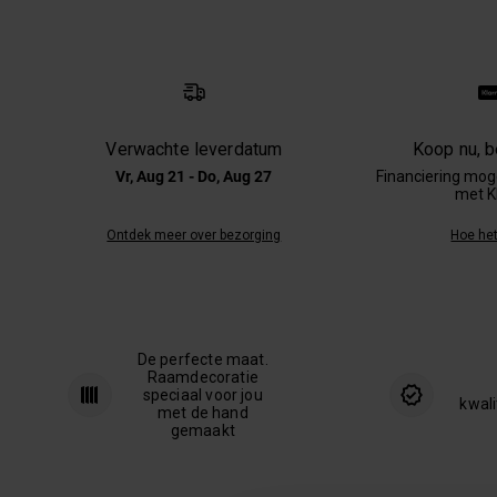
Verwachte leverdatum
Koop nu, be
Vr, Aug 21 - Do, Aug 27
Financiering moge
met K
Ontdek meer over bezorging
Hoe het
De perfecte maat.
Raamdecoratie
speciaal voor jou
kwali
met de hand
gemaakt