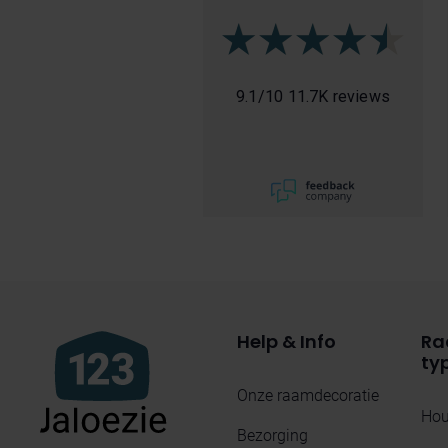
9.1
/
10
11.7K reviews
Help & Info
Ra
ty
Onze raamdecoratie
Hou
Bezorging