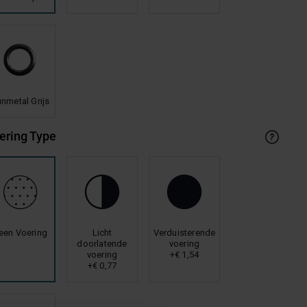
nmetal Grijs
ering Type
een Voering
Licht
Verduisterende
doorlatende
voering
voering
+€ 1,54
+€ 0,77