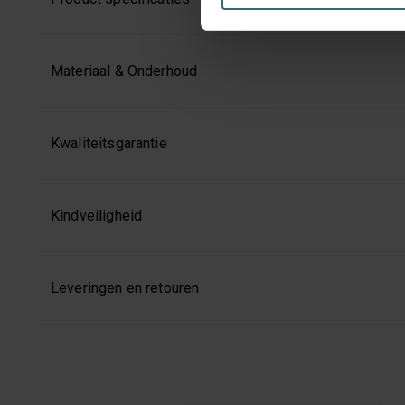
enkel de functionele en bepe
jouw voorkeuren aanpassen of
Materiaal & Onderhoud
Kwaliteitsgarantie
Kindveiligheid
Leveringen en retouren