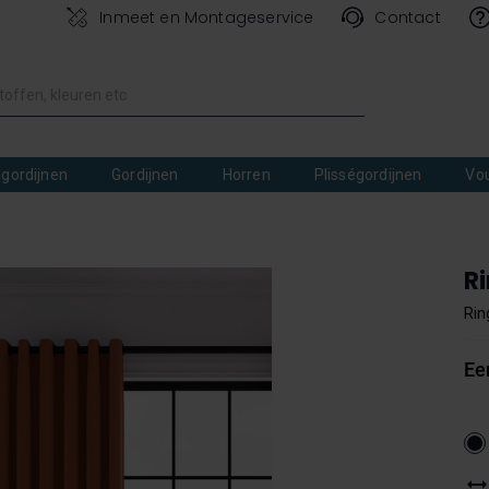
Inmeet en Montageservice
Contact
lgordijnen
Gordijnen
Horren
Plisségordijnen
Vo
Ri
Rin
Ee