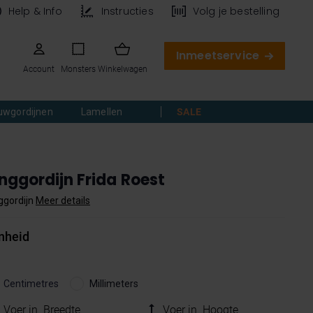
Help & Info
Instructies
Volg je bestelling
Inmeetservice
Account
Monsters
Winkelwagen
uwgordijnen
Lamellen
SALE
nggordijn Frida Roest
ggordijn
Meer details
nheid
Centimetres
Millimeters
Voer in
Breedte
Voer in
Hoogte