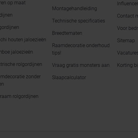
ren op maat
Influence
Montagehandleiding
dijnen
Contact 
Technische specificaties
gordijnen
Voor bedr
Breedtematen
chi houten jaloezieën
Sitemap
Raamdecoratie onderhoud
boe jaloezieën
tips!
Vacature
trische rolgordijnen
Vraag gratis monsters aan
Korting b
mdecoratie zonder
Slaapcalculator
en
raam rolgordijnen