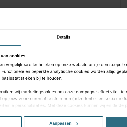
!
Details
.
BESTEL GRATIS MONSTERS
Ru
 van cookies
 en vergelijkbare technieken op onze website om je een soepele 
. Functionele en beperkte analytische cookies worden altijd gepl
basisstatistieken bij te houden.
bruiken wij marketingcookies om onze campagne-effectiviteit te 
t op jouw voorkeuren af te stemmen (advertentie- en socialmed
rtentie personalisaties. Met deze cookies kunnen wij en derde 
Ver
uiten volgen. Lees hier alles over onze cookie- en privacyverkl
Vr, 
Aan
Aanpassen
n’, dan ga je akkoord met het gebruik van alle cookies. Kies je 