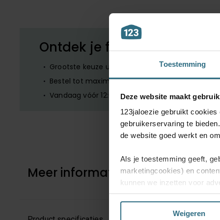
Ontdek je favoriete product
Toestemming
Grootste keuze uit diverse materialen en kleuren
Bestel tot maximaal 6 GRATIS monsters
Vandaag vóór 12:00 besteld is morgen in huis
Deze website maakt gebruik
123jaloezie gebruikt cookies
gebruikerservaring te bieden
de website goed werkt en om 
Als je toestemming geeft, ge
Meer informatie
marketingcookies) en conten
kunnen we inzetten voor adve
website en mogelijk ook daarb
Weigeren
Kies je voor ‘Alles acceptere
Product specificaties