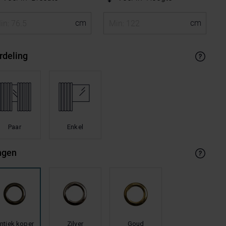
rdeling
Paar
Enkel
ngen
ntiek koper
Zilver
Goud