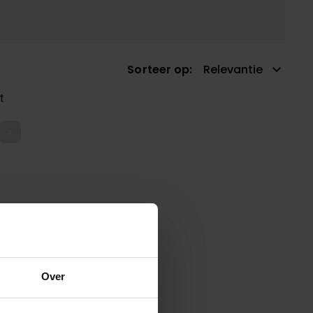
Sorteer op
Relevantie
t
»
Over