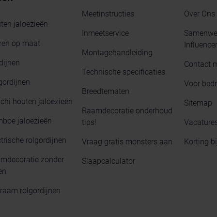
Meetinstructies
Over Ons
ten jaloezieën
Inmeetservice
Samenwer
ren op maat
Influence
Montagehandleiding
dijnen
Contact 
Technische specificaties
gordijnen
Voor bedr
Breedtematen
chi houten jaloezieën
Sitemap
Raamdecoratie onderhoud
boe jaloezieën
tips!
Vacature
trische rolgordijnen
Vraag gratis monsters aan
Korting b
mdecoratie zonder
Slaapcalculator
en
raam rolgordijnen