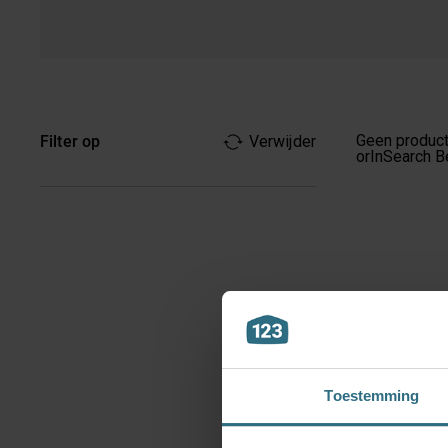
Geen product
Filter op
Verwijder
orInSearch
B
Toestemming