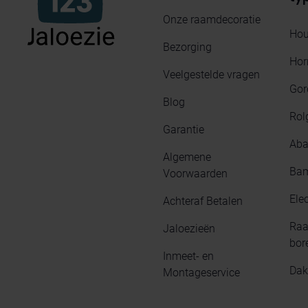
Onze raamdecoratie
Hou
Bezorging
Hor
Veelgestelde vragen
Gor
Blog
Rol
Garantie
Aba
Algemene
Bam
Voorwaarden
Elec
Achteraf Betalen
Raa
Jaloezieën
bor
Inmeet- en
Dak
Montageservice