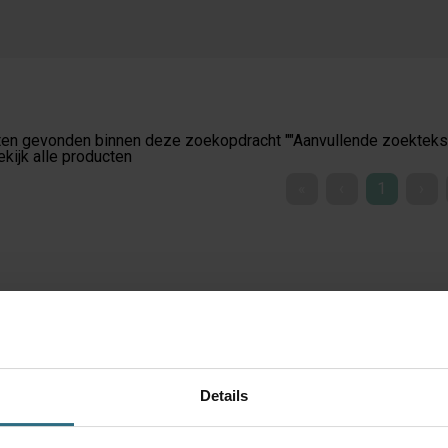
en gevonden binnen deze zoekopdracht ""
Aanvullende zoekteks
ekijk alle producten
«
‹
1
›
Details