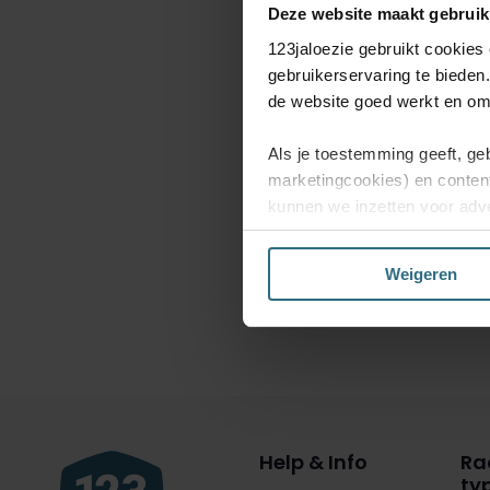
Deze website maakt gebruik
123jaloezie gebruikt cookies
gebruikerservaring te bieden
de website goed werkt en om 
Als je toestemming geeft, ge
marketingcookies) en conten
kunnen we inzetten voor adve
website en mogelijk ook daarb
Weigeren
Kies je voor ‘Alles acceptere
enkel de functionele en bepe
jouw voorkeuren aanpassen of
Help & Info
Ra
ty