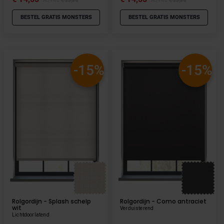
Advies
€ 22,38
Advies
€ 22,38
BESTEL GRATIS MONSTERS
BESTEL GRATIS MONSTERS
-15%
-15%
Rolgordijn - Splash schelp
Rolgordijn - Como antraciet
wit
Verduisterend
Lichtdoorlatend