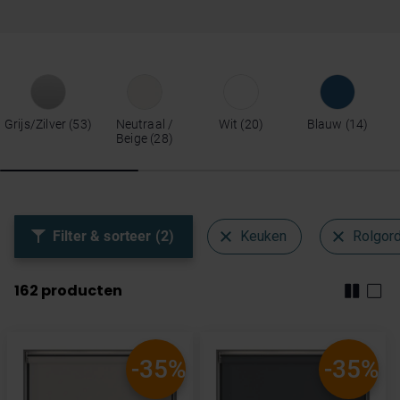
Grijs/Zilver
53
Neutraal /
Wit
20
Blauw
14
Beige
28
Filter & sorteer (2)
Keuken
Rolgord
162
producten
-35%
-35%