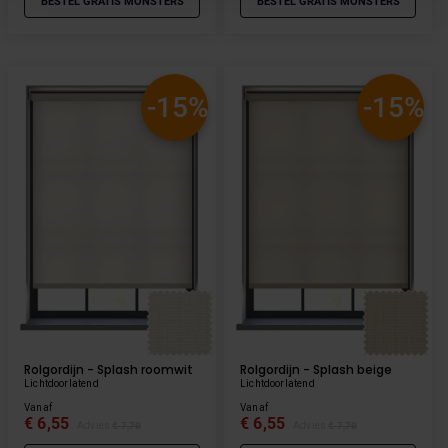
BESTEL GRATIS MONSTERS
BESTEL GRATIS MONSTERS
die nodig zijn voor een goed werkende site. Je kunt op
elk moment jouw voorkeuren aanpassen of jouw
toestemming intrekken via onze cookie-instellingen.
-15%
-15%
Rolgordijn - Splash roomwit
Rolgordijn - Splash beige
Lichtdoorlatend
Lichtdoorlatend
Vanaf
Vanaf
€ 6,55
€ 6,55
Advies
€ 7,70
Advies
€ 7,70