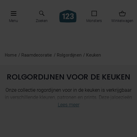
Menu
Zoeken
Monsters
Winkelwagen
Home
Raamdecoratie
Rolgordijnen
Keuken
ROLGORDIJNEN VOOR DE KEUKEN
Onze collectie rogordijnen voor in de keuken is verkrijgbaar
in verschillende kleuren, patronen en prints. Deze jaloezieën
zijn gemakkelijk af te vegen en waterdicht, waardoor ze de
perfecte rolgordijnen zijn voor in de keuken. Bestel
vandaag nog gratis monsters en vind de perfecte match
voor jouw keuken!