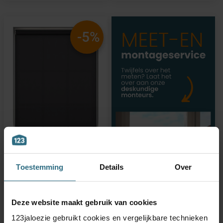
-5%
Toestemming
Details
Over
Baseline - Rolgordijn Zwart
Lichtdoorlatend
Vanaf
€ 5,24
Advies
€ 5,52
Deze website maakt gebruik van cookies
BESTEL GRATIS MONSTERS
123jaloezie gebruikt cookies en vergelijkbare technieken