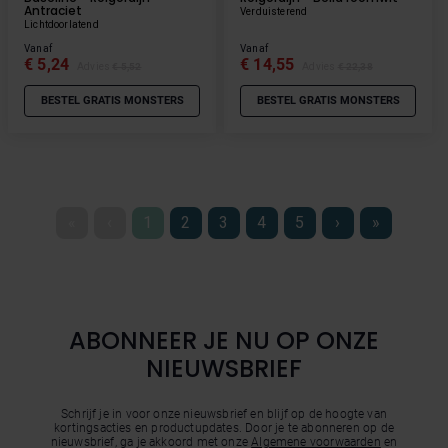
Antraciet
Verduisterend
Lichtdoorlatend
Vanaf
Vanaf
€ 5,24
€ 14,55
Advies
€ 5,52
Advies
€ 22,38
BESTEL GRATIS MONSTERS
BESTEL GRATIS MONSTERS
«
‹
1
2
3
4
5
›
»
ABONNEER JE NU OP ONZE
NIEUWSBRIEF
Schrijf je in voor onze nieuwsbrief en blijf op de hoogte van
kortingsacties en productupdates. Door je te abonneren op de
nieuwsbrief, ga je akkoord met onze
Algemene voorwaarden
en