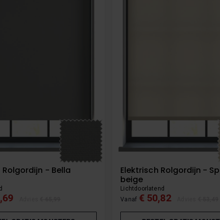
 Rolgordijn - Bella
Elektrisch Rolgordijn - S
beige
d
Lichtdoorlatend
,69
€ 50,82
Advies
€ 65,99
Vanaf
Advies
€ 53,49