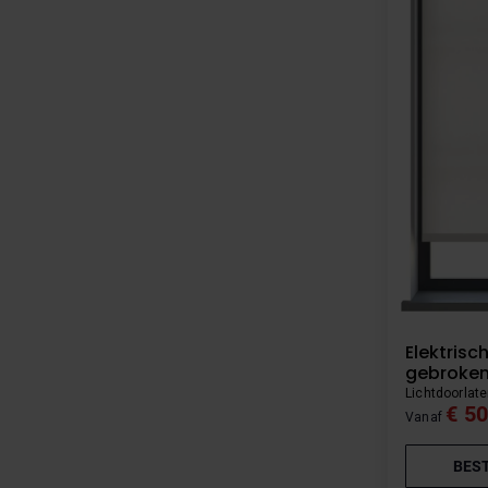
Elektrisc
gebroken
Lichtdoorlat
€ 50
Vanaf
BES