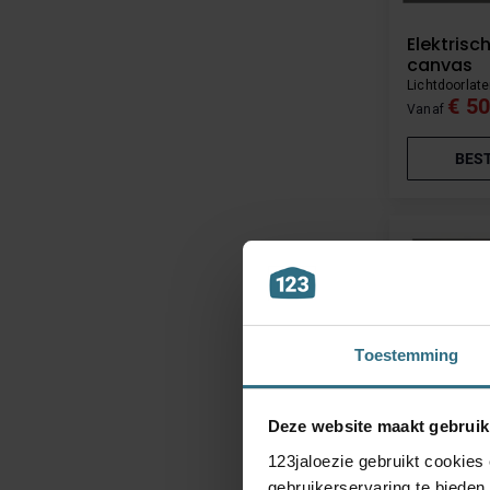
Elektrisc
canvas
Lichtdoorlat
€ 50
Vanaf
BES
Toestemming
Deze website maakt gebruik
123jaloezie gebruikt cookies
gebruikerservaring te bieden