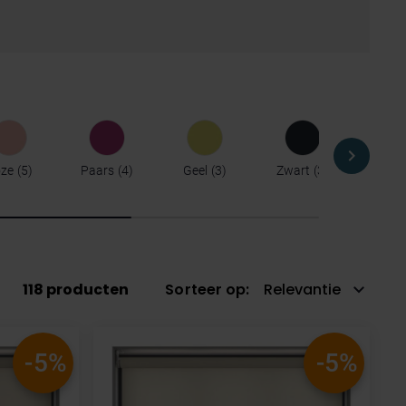
ze
5
Paars
4
Geel
3
Zwart
3
Oranj
118
producten
Sorteer op
Relevantie
-5%
-5%