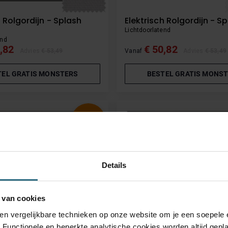
h Rolgordijn - Splash
Elektrisch Rolgordijn - Sp
Lichtdoorlatend
end
,82
€ 50,82
Advies
€ 53,49
Vanaf
Advies
€ 53,49
TEL GRATIS MONSTERS
BESTEL GRATIS MONS
-5%
Details
 van cookies
 en vergelijkbare technieken op onze website om je een soepele 
. Functionele en beperkte analytische cookies worden altijd gepl