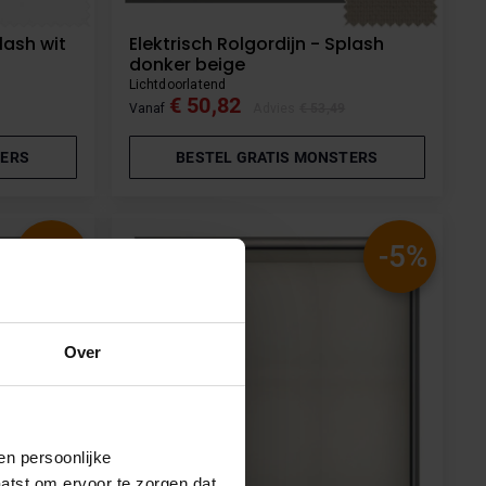
lash wit
Elektrisch Rolgordijn - Splash
donker beige
Lichtdoorlatend
€ 50,82
Vanaf
Advies
€ 53,49
TERS
BESTEL GRATIS MONSTERS
-5%
-5%
Over
en persoonlijke
aatst om ervoor te zorgen dat