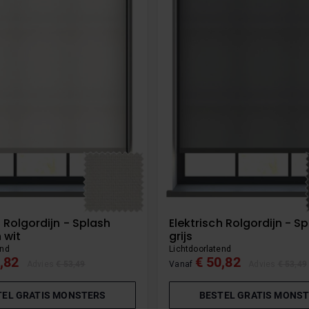
h Rolgordijn - Splash
Elektrisch Rolgordijn - Sp
 wit
grijs
end
Lichtdoorlatend
,82
€ 50,82
Advies
€ 53,49
Vanaf
Advies
€ 53,49
TEL GRATIS MONSTERS
BESTEL GRATIS MONS