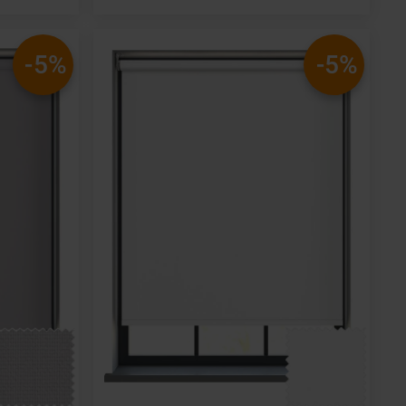
-5%
-5%