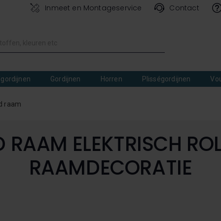
Inmeet en Montageservice
Contact
lgordijnen
Gordijnen
Horren
Plisségordijnen
Vo
d raam
 RAAM ELEKTRISCH RO
RAAMDECORATIE