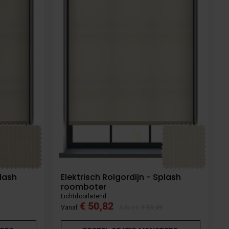
plash
Elektrisch Rolgordijn - Splash
roomboter
Lichtdoorlatend
€ 50,82
Vanaf
Advies
€ 53,49