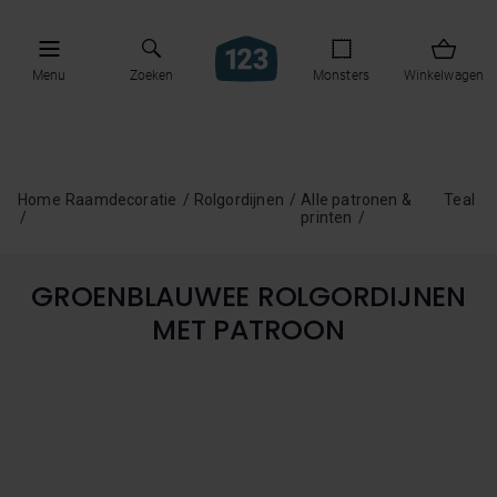
Menu
Zoeken
Monsters
Winkelwagen
Home
Raamdecoratie
Rolgordijnen
Alle patronen &
Teal
printen
GROENBLAUWEE ROLGORDIJNEN
MET PATROON