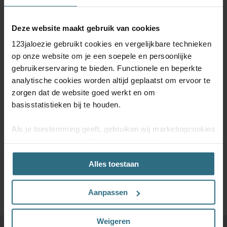
Deze website maakt gebruik van cookies
ABONNEER JE NU OP ONZE
123jaloezie gebruikt cookies en vergelijkbare technieken
NIEUWSBRIEF
op onze website om je een soepele en persoonlijke
gebruikerservaring te bieden. Functionele en beperkte
analytische cookies worden altijd geplaatst om ervoor te
Schrijf je in voor onze nieuwsbrief en blijf op de hoogte van
kortingsacties en productupdates. Door je te abonneren op de
zorgen dat de website goed werkt en om
nieuwsbrief, ga je akkoord met onze
Algemene voorwaarden
en
onze
Privacy & Cookiebeleid.
basisstatistieken bij te houden.
Als je toestemming geeft, gebruiken wij marketingcookies
om onze campagne-effectiviteit te meten
(prestatiegerichte marketingcookies) en content op jouw
SCHRIJF MIJ IN
Alles toestaan
voorkeuren af te stemmen (advertentie- en
socialmediacookies). Deze cookies kunnen we inzetten
voor advertentie personalisaties. Met deze cookies
Aanpassen
kunnen wij en derde partijen uw gedrag op onze website
en mogelijk ook daarbuiten volgen. Lees hier alles over
Weigeren
onze cookie- en privacyverklaring.