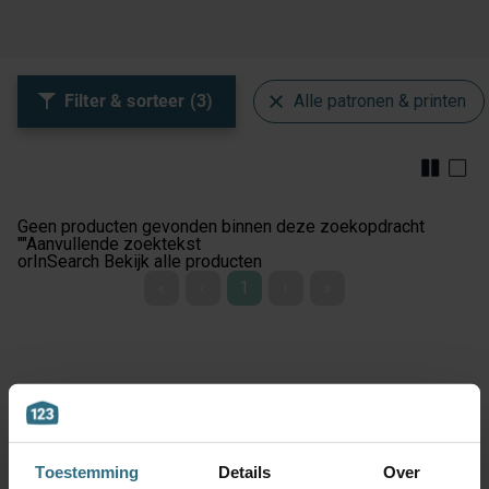
Filter & sorteer (3)
Alle patronen & printen
Geen producten gevonden binnen deze zoekopdracht
""
Aanvullende zoektekst
orInSearch
Bekijk alle producten
«
‹
1
›
»
Toestemming
Details
Over