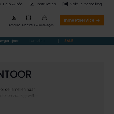
Help & Info
Instructies
Volg je bestelling
Inmeetservice
Account
Monsters
Winkelwagen
uwgordijnen
Lamellen
SALE
ANTOOR
oor de lamellen naar
ellen zoals jij wilt.
tuurswisselingen en
den vanaf 300mm breed
j 123jaloezie kies je