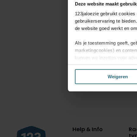
Deze website maakt gebruik
123jaloezie gebruikt cookies
gebruikerservaring te bieden
de website goed werkt en om 
Als je toestemming geeft, ge
marketingcookies) en conten
kunnen we inzetten voor adve
website en mogelijk ook daarb
Weigeren
Kies je voor ‘Alles acceptere
enkel de functionele en bepe
jouw voorkeuren aanpassen of
Help & Info
Ra
ty