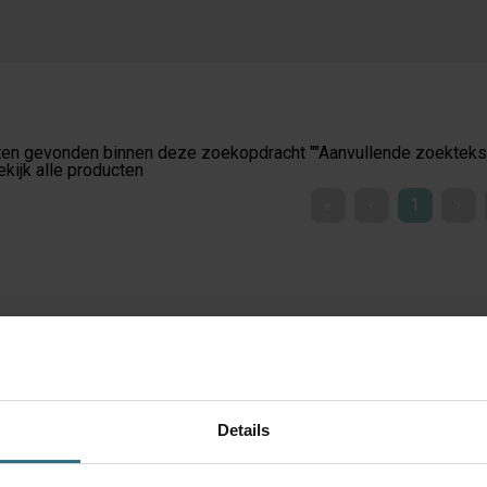
aatwerk, zodat je ervan verzekerd bent dat je raamdecoratie altij
en gevonden binnen deze zoekopdracht ""
Aanvullende zoekteks
ekijk alle producten
«
‹
1
›
Details