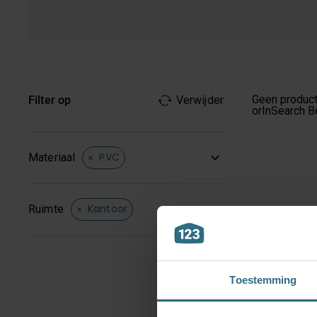
voor m
Geen product
Filter op
Verwijder
orInSearch
B
PVC
Materiaal
Kantoor
Ruimte
Toestemming