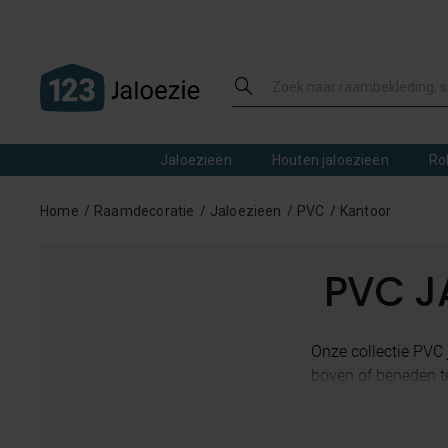
Jaloezieën
Houten jaloezieën
Ro
Home
Raamdecoratie
Jaloezieen
PVC
Kantoor
PVC J
Onze collectie PVC 
boven of beneden te 
Bovendien zijn PVC
hebben ze de uitstra
en 300mm hoog. Be