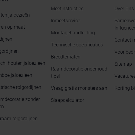
Meetinstructies
Over Ons
ten jaloezieën
Inmeetservice
Samenwer
ren op maat
Influence
Montagehandleiding
dijnen
Contact 
Technische specificaties
gordijnen
Voor bedr
Breedtematen
chi houten jaloezieën
Sitemap
Raamdecoratie onderhoud
boe jaloezieën
tips!
Vacature
trische rolgordijnen
Vraag gratis monsters aan
Korting b
mdecoratie zonder
Slaapcalculator
en
raam rolgordijnen