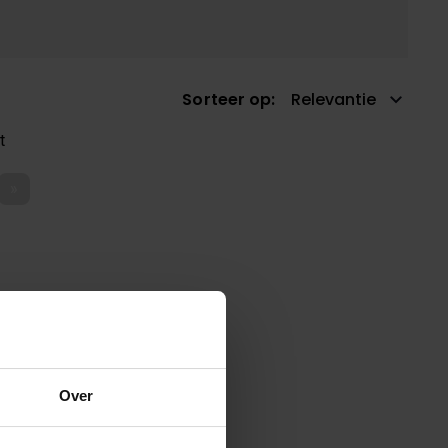
d past.
Sorteer op
Relevantie
t
»
Over