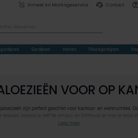
Inmeet en Montageservice
Contact
lgordijnen
Gordijnen
Horren
Plisségordijnen
Vo
ALOEZIEËN VOOR OP K
jaloezieën zijn perfect geschikt voor kantoor- en werkruimtes. D
draaien, bepaal je zelf de privacy en lichtinval en kan je deze afst
 Jaloezieën onderhoudsvriendelijk, zet het niet uit bij tempera
ling van écht hout. PVC jaloezieën kunnen al gefabriceerd wor
kijk ook onze andere
PVC jaloezieën
waar je uit kunt kiezen. Bi