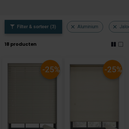
Filter & sorteer (3)
Aluminium
Jalo
18
producten
-25%
-25%