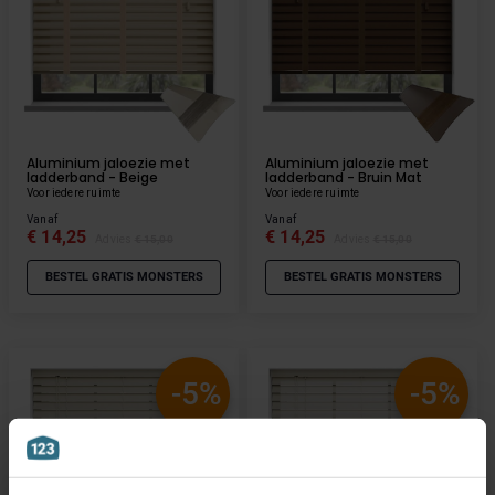
Aluminium jaloezie met
Aluminium jaloezie met
ladderband - Beige
ladderband - Bruin Mat
Voor iedere ruimte
Voor iedere ruimte
Vanaf
Vanaf
€ 14,25
€ 14,25
Advies
€ 15,00
Advies
€ 15,00
BESTEL GRATIS MONSTERS
BESTEL GRATIS MONSTERS
-5%
-5%