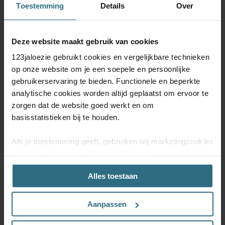
Toestemming
Details
Over
Deze website maakt gebruik van cookies
123jaloezie gebruikt cookies en vergelijkbare technieken
op onze website om je een soepele en persoonlijke
gebruikerservaring te bieden. Functionele en beperkte
Aluminium jaloezie met
Aluminium jaloezie met
koord - Dauw mat
koord - Dauw perf
analytische cookies worden altijd geplaatst om ervoor te
Voor iedere ruimte
Voor iedere ruimte
zorgen dat de website goed werkt en om
Vanaf
Vanaf
basisstatistieken bij te houden.
€ 11,40
€ 11,40
Advies
€ 12,00
Advies
€ 12,00
BESTEL GRATIS MONSTERS
BESTEL GRATIS MONSTERS
Als je toestemming geeft, gebruiken wij marketingcookies
om onze campagne-effectiviteit te meten
(prestatiegerichte marketingcookies) en content op jouw
Alles toestaan
voorkeuren af te stemmen (advertentie- en
-5%
-5%
socialmediacookies). Deze cookies kunnen we inzetten
voor advertentie personalisaties. Met deze cookies
Aanpassen
kunnen wij en derde partijen uw gedrag op onze website