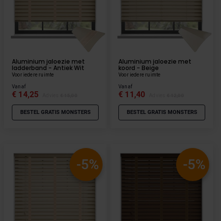
Aluminium jaloezie met
Aluminium jaloezie met
ladderband - Antiek Wit
koord - Beige
Voor iedere ruimte
Voor iedere ruimte
Vanaf
Vanaf
€ 14,25
€ 11,40
Advies
€ 15,00
Advies
€ 12,00
BESTEL GRATIS MONSTERS
BESTEL GRATIS MONSTERS
-5%
-5%