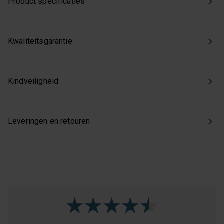
Product specificaties
toestemming intrekken via onze cookie-instellingen.
Kwaliteitsgarantie
Kindveiligheid
Leveringen en retouren