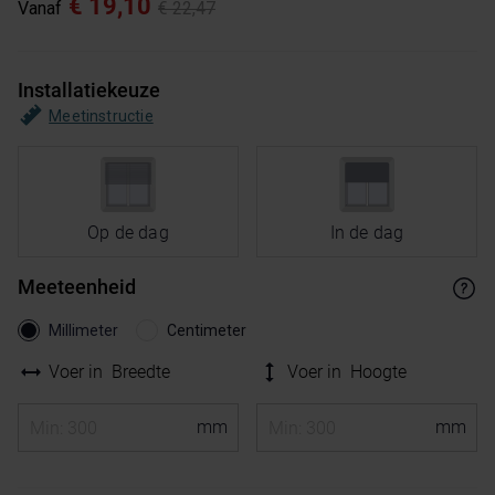
€ 19,10
Vanaf
€ 22,47
Installatiekeuze
Meetinstructie
Op de dag
In de dag
Meeteenheid
Millimeter
Centimeter
Voer in
Breedte
Voer in
Hoogte