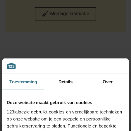
Montage instructie
De perfecte maat.
5 jaar
Kom je er niet uit?
Raamdecoratie
kwaliteitsgarantie
Onze
Toestemming
Details
Over
speciaal voor jou
klantenservice
met de hand
staat voor je klaar
gemaakt
Deze website maakt gebruik van cookies
123jaloezie gebruikt cookies en vergelijkbare technieken
op onze website om je een soepele en persoonlijke
gebruikerservaring te bieden. Functionele en beperkte