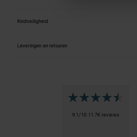
Kindveiligheid
Leveringen en retouren
9.1
/
10
11.7K reviews