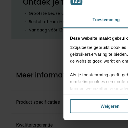
Ontdek je favoriete product
Grootste keuze uit diverse materialen en kleuren
Toestemming
Bestel tot maximaal 6 GRATIS monsters
Vandaag vóór 12:00 besteld is morgen in huis
Deze website maakt gebruik
123jaloezie gebruikt cookies
gebruikerservaring te bieden
de website goed werkt en om 
Meer informatie
Als je toestemming geeft, ge
marketingcookies) en conten
kunnen we inzetten voor adve
website en mogelijk ook daarb
Product specificaties
Weigeren
Kies je voor ‘Alles acceptere
enkel de functionele en bepe
jouw voorkeuren aanpassen of
Kwaliteitsgarantie