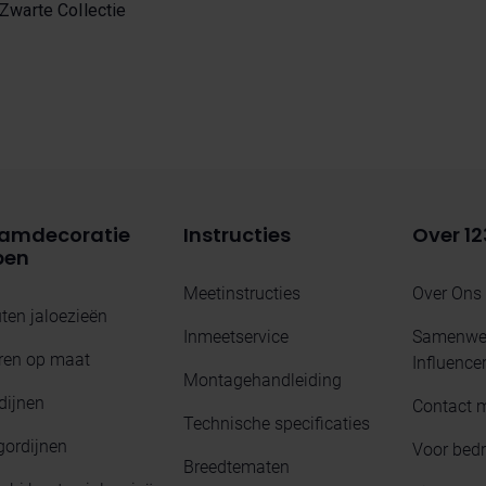
Zwarte Collectie
amdecoratie
Instructies
Over 12
pen
Meetinstructies
Over Ons
ten jaloezieën
Inmeetservice
Samenwer
ren op maat
Influence
Montagehandleiding
dijnen
Contact 
Technische specificaties
gordijnen
Voor bedr
Breedtematen