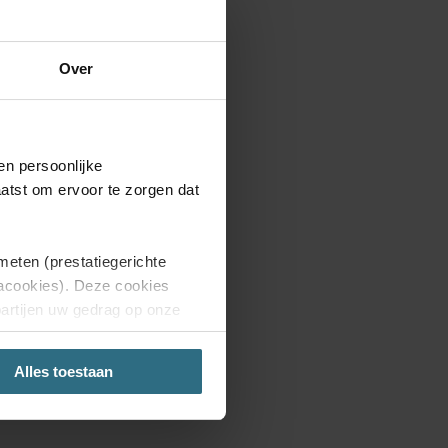
Over
en persoonlijke
aatst om ervoor te zorgen dat
meten (prestatiegerichte
iacookies). Deze cookies
partijen uw gedrag op onze
aring.
Alles toestaan
'Weigeren', dan plaatsen we
site. Je kunt op elk moment