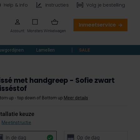
Help & Info
Instructies
Volg je bestelling
Inmeetservice
Account
Monsters
Winkelwagen
uwgordijnen
Lamellen
SALE
issé met handgreep - Sofie zwart
isséstof
tom up - top down of Bottom up
Meer details
stallatie keuze
Meetinstructie
In de dag
Op de dag