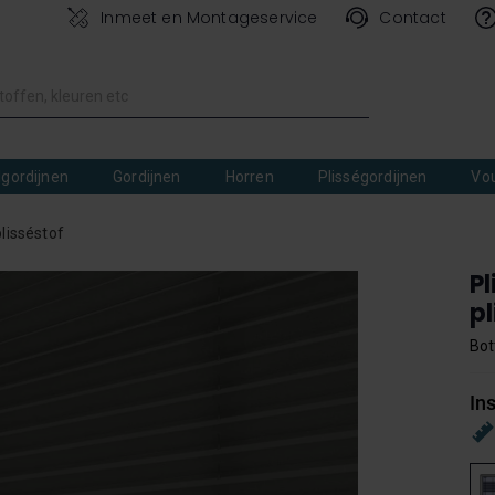
Inmeet en Montageservice
Contact
lgordijnen
Gordijnen
Horren
Plisségordijnen
Vo
lisséstof
Pl
pl
Bot
In