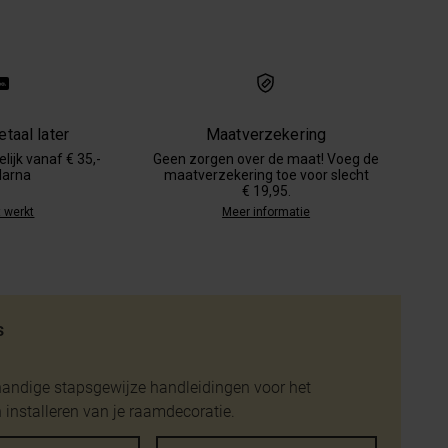
taal later
Maatverzekering
lijk vanaf € 35,-
Geen zorgen over de maat! Voeg de
larna
maatverzekering toe voor slecht
€ 19,95.
 werkt
Meer informatie
s
handige stapsgewijze handleidingen voor het
installeren van je raamdecoratie.