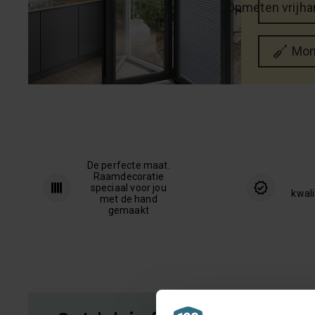
Opmeten vrijha
Mon
De perfecte maat.
Raamdecoratie
speciaal voor jou
kwali
met de hand
gemaakt