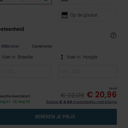
Op de glaslat
eteenheid
Millimeter
Centimeter
Voer in
Breedte
Voer in
Hoogte
Vanaf
€ 20,96
€ 22,06
wachte leverdatum:
Betaal
€ 6,99
maandelijks met Klarna
Aug 21 - Di, Aug 25
BEREKEN JE PRIJS