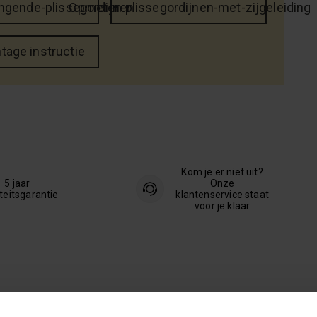
ngende-plissegordijnen
Opmeten plissegordijnen-met-zijgeleiding
tage instructie
Kom je er niet uit?
5 jaar
Onze
teitsgarantie
klantenservice staat
voor je klaar