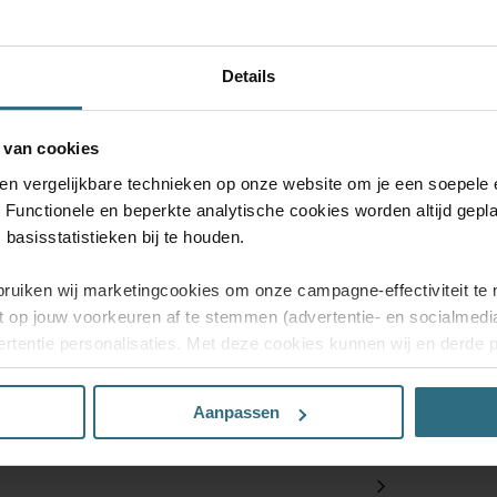
!
.
BESTEL GRATIS MONSTERS
Details
 van cookies
 en vergelijkbare technieken op onze website om je een soepele 
. Functionele en beperkte analytische cookies worden altijd gepl
basisstatistieken bij te houden.
bruiken wij marketingcookies om onze campagne-effectiviteit te 
t op jouw voorkeuren af te stemmen (advertentie- en socialmed
rtentie personalisaties. Met deze cookies kunnen wij en derde 
uiten volgen. Lees hier alles over onze cookie- en privacyverkl
Aanpassen
n’, dan ga je akkoord met het gebruik van alle cookies. Kies je 
rkte analytische cookies die nodig zijn voor een goed werkende 
 jouw toestemming intrekken via onze cookie-instellingen.