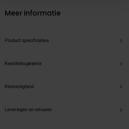
we enkel de functionele en beperkte analytische cookies
die nodig zijn voor een goed werkende site. Je kunt op
Meer informatie
elk moment jouw voorkeuren aanpassen of jouw
toestemming intrekken via onze cookie-instellingen.
Product specificaties
Kwaliteitsgarantie
Kindveiligheid
Leveringen en retouren