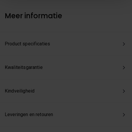
we enkel de functionele en beperkte analytische cookies
die nodig zijn voor een goed werkende site. Je kunt op
Meer informatie
elk moment jouw voorkeuren aanpassen of jouw
toestemming intrekken via onze cookie-instellingen.
Product specificaties
Kwaliteitsgarantie
Kindveiligheid
Leveringen en retouren