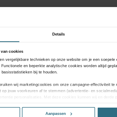
!
Details
.
BESTEL GRATIS MONSTERS
 van cookies
 en vergelijkbare technieken op onze website om je een soepele 
. Functionele en beperkte analytische cookies worden altijd gepl
basisstatistieken bij te houden.
bruiken wij marketingcookies om onze campagne-effectiviteit te 
t op jouw voorkeuren af te stemmen (advertentie- en socialmed
rtentie personalisaties. Met deze cookies kunnen wij en derde 
uiten volgen. Lees hier alles over onze cookie- en privacyverkl
Aanpassen
n’, dan ga je akkoord met het gebruik van alle cookies. Kies je 