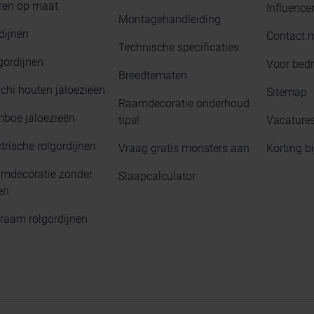
ren op maat
Influence
Montagehandleiding
dijnen
Contact 
Technische specificaties
gordijnen
Voor bedr
Breedtematen
chi houten jaloezieën
Sitemap
Raamdecoratie onderhoud
boe jaloezieën
tips!
Vacature
trische rolgordijnen
Vraag gratis monsters aan
Korting b
mdecoratie zonder
Slaapcalculator
en
raam rolgordijnen