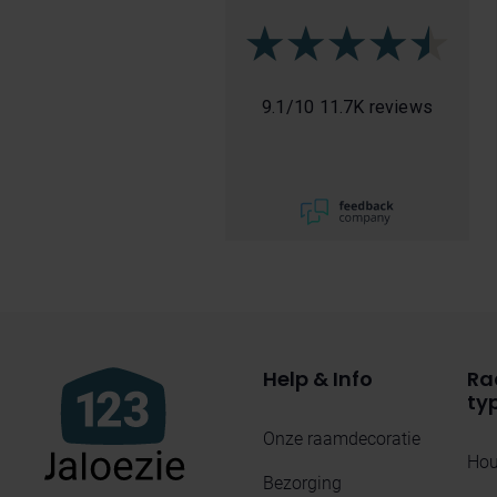
9.1
/
10
11.7K reviews
Help & Info
Ra
ty
Onze raamdecoratie
Hou
Bezorging