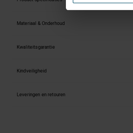
enkel de functionele en bepe
jouw voorkeuren aanpassen of
Materiaal & Onderhoud
Kwaliteitsgarantie
Kindveiligheid
Leveringen en retouren