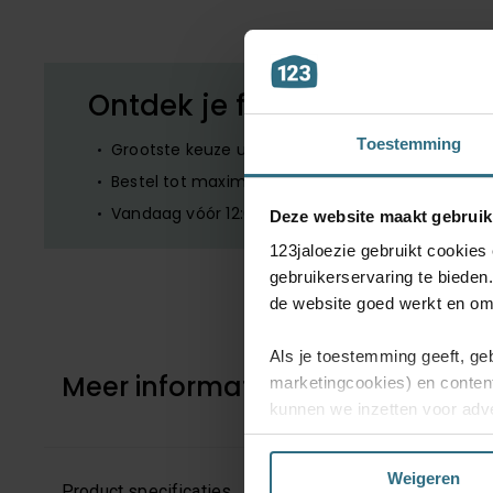
Ontdek je favoriete product
Toestemming
Grootste keuze uit diverse materialen en kleuren
Bestel tot maximaal 6 GRATIS monsters
Vandaag vóór 12:00 besteld is morgen in huis
Deze website maakt gebruik
123jaloezie gebruikt cookies
gebruikerservaring te bieden
de website goed werkt en om 
Als je toestemming geeft, ge
Meer informatie
marketingcookies) en conten
kunnen we inzetten voor adve
website en mogelijk ook daarb
Weigeren
Kies je voor ‘Alles acceptere
Product specificaties