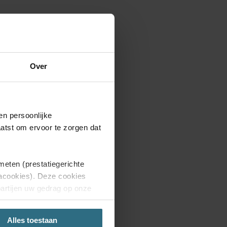
Over
en persoonlijke
aatst om ervoor te zorgen dat
meten (prestatiegerichte
iacookies). Deze cookies
partijen uw gedrag op onze
aring.
Alles toestaan
'Weigeren', dan plaatsen we