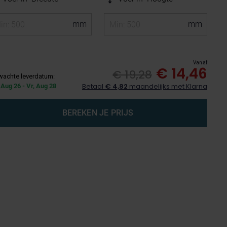
Vanaf
€ 14,46
€ 19,28
wachte leverdatum:
Betaal
€ 4,82
maandelijks met Klarna
 Aug 26 - Vr, Aug 28
BEREKEN JE PRIJS