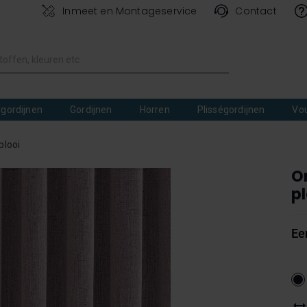
Inmeet en Montageservice
Contact
lgordijnen
Gordijnen
Horren
Plisségordijnen
Vo
plooi
O
pl
Ee