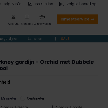
Help & Info
Instructies
Volg je bestelling
Inmeetservice
Account
Monsters
Winkelwagen
uwgordijnen
Lamellen
SALE
rkney gordijn - Orchid met Dubbele
ooi
nheid
Millimeter
Centimeter
Voer in
Breedte
Voer in
Hoogte