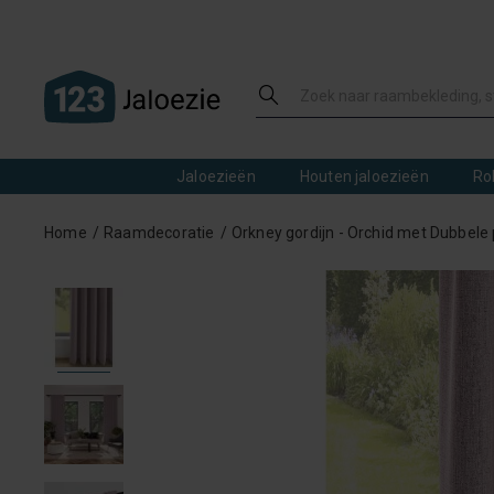
Jaloezieën
Houten jaloezieën
Ro
Home
Raamdecoratie
Orkney gordijn - Orchid met Dubbele 