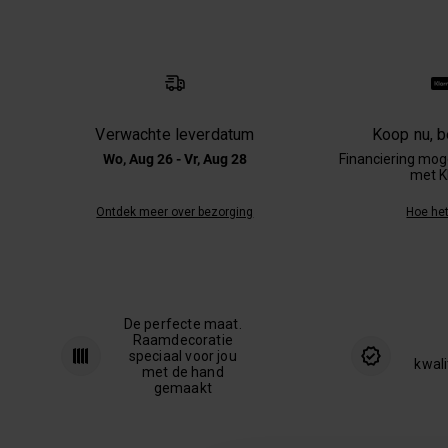
Verwachte leverdatum
Koop nu, be
Wo, Aug 26 - Vr, Aug 28
Financiering moge
met K
Ontdek meer over bezorging
Hoe het
De perfecte maat.
Raamdecoratie
speciaal voor jou
kwali
met de hand
gemaakt