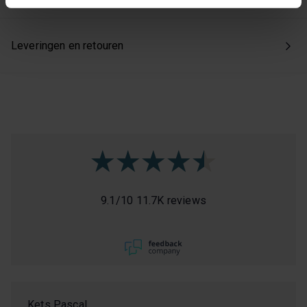
Kies je voor ‘Alles accepteren’, dan ga je akkoord met het
gebruik van alle cookies. Kies je 'Weigeren', dan plaatsen
Leveringen en retouren
we enkel de functionele en beperkte analytische cookies
die nodig zijn voor een goed werkende site. Je kunt op
elk moment jouw voorkeuren aanpassen of jouw
toestemming intrekken via onze cookie-instellingen.
9.1
/
10
11.7K reviews
Kets Pascal