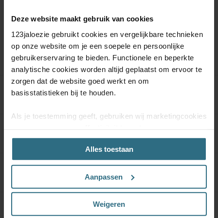
Deze website maakt gebruik van cookies
123jaloezie gebruikt cookies en vergelijkbare technieken
Meer informatie
op onze website om je een soepele en persoonlijke
gebruikerservaring te bieden. Functionele en beperkte
analytische cookies worden altijd geplaatst om ervoor te
zorgen dat de website goed werkt en om
basisstatistieken bij te houden.
Product specificaties
Als je toestemming geeft, gebruiken wij marketingcookies
om onze campagne-effectiviteit te meten
Materiaal & Onderhoud
(prestatiegerichte marketingcookies) en content op jouw
Alles toestaan
voorkeuren af te stemmen (advertentie- en
socialmediacookies). Deze cookies kunnen we inzetten
Kwaliteitsgarantie
voor advertentie personalisaties. Met deze cookies
Aanpassen
kunnen wij en derde partijen uw gedrag op onze website
en mogelijk ook daarbuiten volgen. Lees hier alles over
Weigeren
onze cookie- en privacyverklaring.
Kindveiligheid