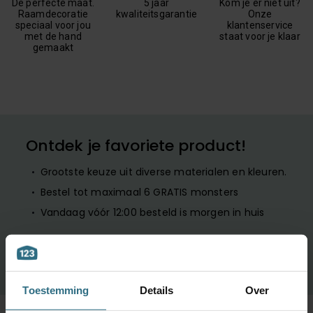
De perfecte maat.
5 jaar
Kom je er niet uit?
Raamdecoratie
kwaliteitsgarantie
Onze
speciaal voor jou
klantenservice
met de hand
staat voor je klaar
gemaakt
Ontdek je favoriete product!
Grootste keuze uit diverse materialen en kleuren.
Bestel tot maximaal 6 GRATIS monsters
Vandaag vóór 12:00 besteld is morgen in huis
BESTEL GRATIS MONSTERS
Toestemming
Details
Over