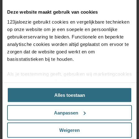
Deze website maakt gebruik van cookies
123jaloezie gebruikt cookies en vergelijkbare technieken
Meer informatie
op onze website om je een soepele en persoonlijke
gebruikerservaring te bieden. Functionele en beperkte
analytische cookies worden altijd geplaatst om ervoor te
zorgen dat de website goed werkt en om
basisstatistieken bij te houden.
Product specificaties
Als je toestemming geeft, gebruiken wij marketingcookies
om onze campagne-effectiviteit te meten
Materiaal & Onderhoud
(prestatiegerichte marketingcookies) en content op jouw
Alles toestaan
voorkeuren af te stemmen (advertentie- en
socialmediacookies). Deze cookies kunnen we inzetten
Kwaliteitsgarantie
voor advertentie personalisaties. Met deze cookies
Aanpassen
kunnen wij en derde partijen uw gedrag op onze website
en mogelijk ook daarbuiten volgen. Lees hier alles over
Weigeren
onze cookie- en privacyverklaring.
Kindveiligheid