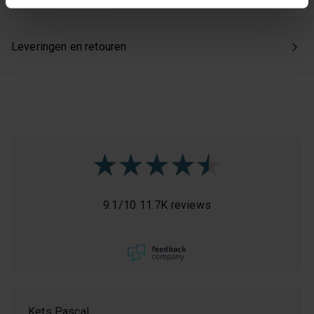
Kies je voor ‘Alles accepteren’, dan ga je akkoord met het
gebruik van alle cookies. Kies je 'Weigeren', dan plaatsen
Leveringen en retouren
we enkel de functionele en beperkte analytische cookies
die nodig zijn voor een goed werkende site. Je kunt op
elk moment jouw voorkeuren aanpassen of jouw
toestemming intrekken via onze cookie-instellingen.
9.1
/
10
11.7K reviews
Kets Pascal