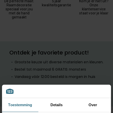
De perfecte maat.
5 jaar
Kom je er niet uit?
Raamdecoratie
kwaliteitsgarantie
Onze
speciaal voor jou
klantenservice
met de hand
staat voor je klaar
gemaakt
Ontdek je favoriete product!
Grootste keuze uit diverse materialen en kleuren.
Bestel tot maximaal 6 GRATIS monsters
Vandaag vóór 12:00 besteld is morgen in huis
BESTEL GRATIS MONSTERS
Toestemming
Details
Over