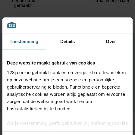
met de hand
staat voor je klaar
gemaakt
Toestemming
Details
Over
Ontdek je favoriete product!
Grootste keuze uit diverse materialen en kleuren.
Deze website maakt gebruik van cookies
Bestel tot maximaal 6 GRATIS monsters
123jaloezie gebruikt cookies en vergelijkbare technieken
Vandaag vóór 12:00 besteld is morgen in huis
op onze website om je een soepele en persoonlijke
gebruikerservaring te bieden. Functionele en beperkte
analytische cookies worden altijd geplaatst om ervoor te
BESTEL GRATIS MONSTERS
zorgen dat de website goed werkt en om
basisstatistieken bij te houden.
Als je toestemming geeft, gebruiken wij marketingcookies
om onze campagne-effectiviteit te meten