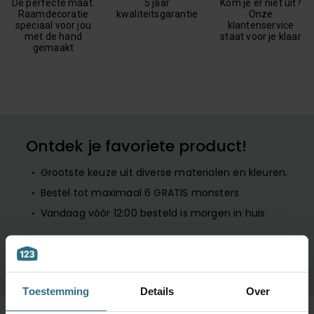
De perfecte maat.
5 jaar
Kom je er niet uit?
Raamdecoratie
kwaliteitsgarantie
Onze
speciaal voor jou
klantenservice
met de hand
staat voor je klaar
gemaakt
Ontdek je favoriete product!
Grootste keuze uit diverse materialen en kleuren.
Bestel tot maximaal 6 GRATIS monsters
Vandaag vóór 12:00 besteld is morgen in huis
BESTEL GRATIS MONSTERS
Toestemming
Details
Over