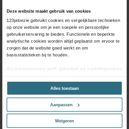
Deze website maakt gebruik van cookies
123jaloezie gebruikt cookies en vergelijkbare technieken
Meer informatie
op onze website om je een soepele en persoonlijke
gebruikerservaring te bieden. Functionele en beperkte
analytische cookies worden altijd geplaatst om ervoor te
zorgen dat de website goed werkt en om
basisstatistieken bij te houden.
Product specificaties
Als je toestemming geeft, gebruiken wij marketingcookies
om onze campagne-effectiviteit te meten
Materiaal & Onderhoud
(prestatiegerichte marketingcookies) en content op jouw
Alles toestaan
voorkeuren af te stemmen (advertentie- en
socialmediacookies). Deze cookies kunnen we inzetten
Kwaliteitsgarantie
voor advertentie personalisaties. Met deze cookies
Aanpassen
kunnen wij en derde partijen uw gedrag op onze website
en mogelijk ook daarbuiten volgen. Lees hier alles over
Weigeren
onze cookie- en privacyverklaring.
Kindveiligheid