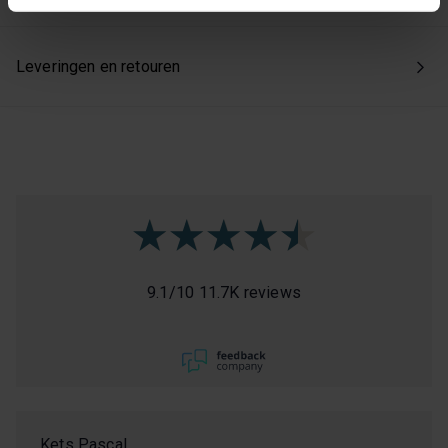
Kies je voor ‘Alles accepteren’, dan ga je akkoord met het
gebruik van alle cookies. Kies je 'Weigeren', dan plaatsen
Leveringen en retouren
we enkel de functionele en beperkte analytische cookies
die nodig zijn voor een goed werkende site. Je kunt op
elk moment jouw voorkeuren aanpassen of jouw
toestemming intrekken via onze cookie-instellingen.
9.1
/
10
11.7K reviews
Kets Pascal