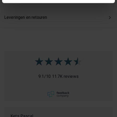
Kies je voor ‘Alles accepteren’, dan ga je akkoord met het
gebruik van alle cookies. Kies je 'Weigeren', dan plaatsen
Leveringen en retouren
we enkel de functionele en beperkte analytische cookies
die nodig zijn voor een goed werkende site. Je kunt op
elk moment jouw voorkeuren aanpassen of jouw
toestemming intrekken via onze cookie-instellingen.
9.1
/
10
11.7K reviews
Kets Pascal