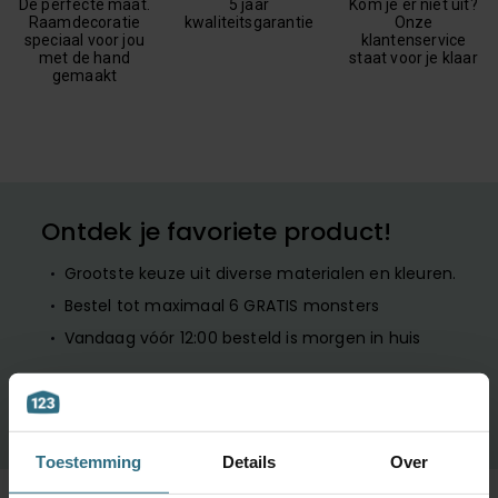
De perfecte maat.
5 jaar
Kom je er niet uit?
Raamdecoratie
kwaliteitsgarantie
Onze
speciaal voor jou
klantenservice
met de hand
staat voor je klaar
gemaakt
Ontdek je favoriete product!
Grootste keuze uit diverse materialen en kleuren.
Bestel tot maximaal 6 GRATIS monsters
Vandaag vóór 12:00 besteld is morgen in huis
BESTEL GRATIS MONSTERS
Toestemming
Details
Over