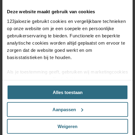
Deze website maakt gebruik van cookies
123jaloezie gebruikt cookies en vergelijkbare technieken
Meer informatie
op onze website om je een soepele en persoonlijke
gebruikerservaring te bieden. Functionele en beperkte
analytische cookies worden altijd geplaatst om ervoor te
zorgen dat de website goed werkt en om
basisstatistieken bij te houden.
Product specificaties
Als je toestemming geeft, gebruiken wij marketingcookies
om onze campagne-effectiviteit te meten
Materiaal & Onderhoud
(prestatiegerichte marketingcookies) en content op jouw
Alles toestaan
voorkeuren af te stemmen (advertentie- en
socialmediacookies). Deze cookies kunnen we inzetten
Kwaliteitsgarantie
voor advertentie personalisaties. Met deze cookies
Aanpassen
kunnen wij en derde partijen uw gedrag op onze website
en mogelijk ook daarbuiten volgen. Lees hier alles over
Weigeren
onze cookie- en privacyverklaring.
Kindveiligheid