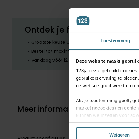
Ontdek je favoriete product
Toestemming
Grootste keuze uit diverse materialen en kleuren
Bestel tot maximaal 6 GRATIS monsters
Vandaag vóór 12:00 besteld is morgen in huis
Deze website maakt gebruik
123jaloezie gebruikt cookies
gebruikerservaring te bieden
de website goed werkt en om 
Als je toestemming geeft, ge
Meer informatie
marketingcookies) en conten
kunnen we inzetten voor adve
website en mogelijk ook daarb
Weigeren
Kies je voor ‘Alles acceptere
Product specificaties