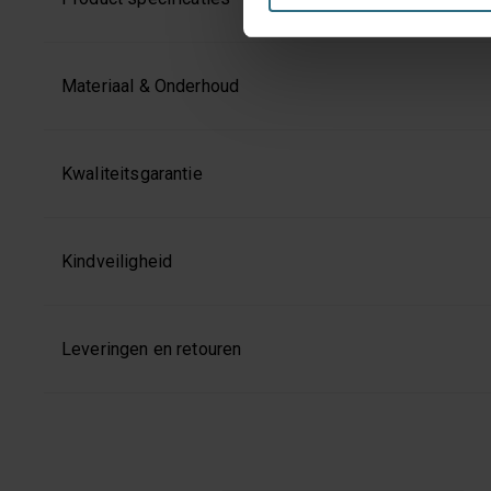
enkel de functionele en bepe
jouw voorkeuren aanpassen of
Materiaal & Onderhoud
Kwaliteitsgarantie
Kindveiligheid
Leveringen en retouren