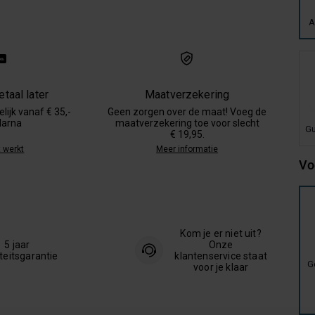
A
taal later
Maatverzekering
lijk vanaf € 35,-
Geen zorgen over de maat! Voeg de
larna
maatverzekering toe voor slecht
Gu
€ 19,95.
 werkt
Meer informatie
Vo
Kom je er niet uit?
5 jaar
Onze
teitsgarantie
klantenservice staat
G
voor je klaar