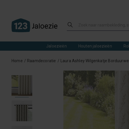
Jaloezieën
Houten jaloezieën
Ro
Home
Raamdecoratie
Laura Ashley Wilgenkatje Borduurwe