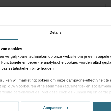
!
Details
.
BESTEL GRATIS MONSTERS
Ru
 van cookies
 en vergelijkbare technieken op onze website om je een soepele 
. Functionele en beperkte analytische cookies worden altijd gepl
basisstatistieken bij te houden.
bruiken wij marketingcookies om onze campagne-effectiviteit te 
t op jouw voorkeuren af te stemmen (advertentie- en socialmed
rtentie personalisaties. Met deze cookies kunnen wij en derde 
uiten volgen. Lees hier alles over onze cookie- en privacyverkl
Ver
Vr, 
Aanpassen
n’, dan ga je akkoord met het gebruik van alle cookies. Kies je 