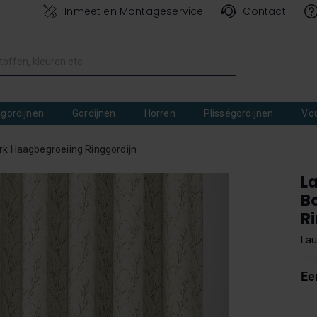
Inmeet en Montageservice
Contact
lgordijnen
Gordijnen
Horren
Plisségordijnen
Vo
rk Haagbegroeiing Ringgordijn
L
B
R
Lau
Ee