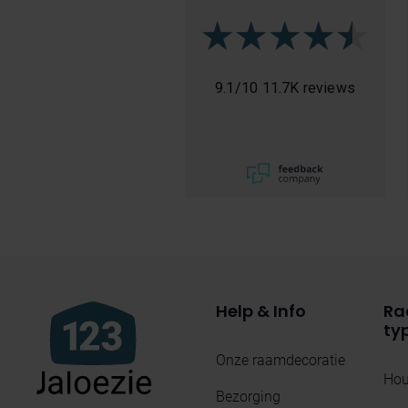
9.1
/
10
11.7K reviews
Help & Info
Ra
ty
Onze raamdecoratie
Hou
Bezorging