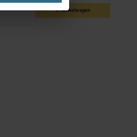
site. Je kunt op elk moment
tal
in winkelwagen