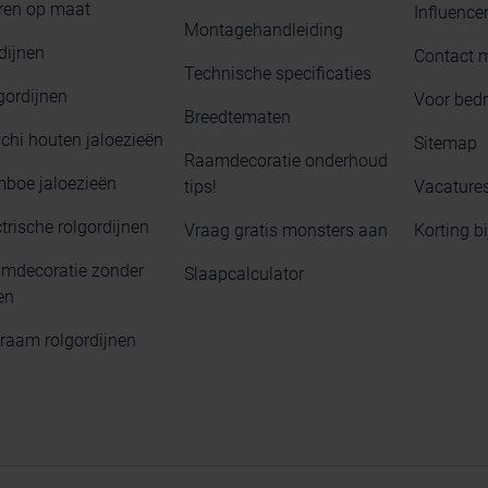
ren op maat
Influence
Montagehandleiding
dijnen
Contact 
Technische specificaties
gordijnen
Voor bedr
Breedtematen
chi houten jaloezieën
Sitemap
Raamdecoratie onderhoud
boe jaloezieën
tips!
Vacature
trische rolgordijnen
Vraag gratis monsters aan
Korting b
mdecoratie zonder
Slaapcalculator
en
raam rolgordijnen