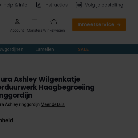
Help & Info
Instructies
Volg je bestelling
Inmeetservice
Account
Monsters
Winkelwagen
uwgordijnen
Lamellen
SALE
aura Ashley Wilgenkatje
orduurwerk Haagbegroeiing
inggordijn
ra Ashley ringgordijn
Meer details
nheid