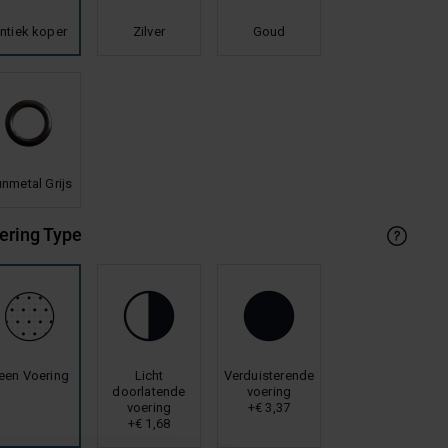
ntiek koper
Zilver
Goud
nmetal Grijs
ering Type
een Voering
Licht
Verduisterende
doorlatende
voering
voering
+€ 3,37
+€ 1,68