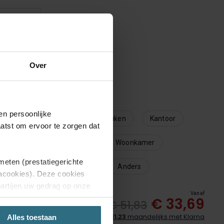
Thermische
Over
voering
imte in huis
en persoonlijke
Serre
Slaapkamer
Keuken
Kantoor
aatst om ervoor te zorgen dat
Babykamer
Badkamer
Woonkamer
meten (prestatiegerichte
Kinderkamer
Eetkamer
Anders
iacookies). Deze cookies
partijen uw gedrag op onze
Vanaf
aring.
€ 33,69
€ 51,83
wachte leverdatum:
Betaal
€ 11,23
maandelijks met Klarna
Aug 21 - Do, Aug 27
Alles toestaan
'Weigeren', dan plaatsen we