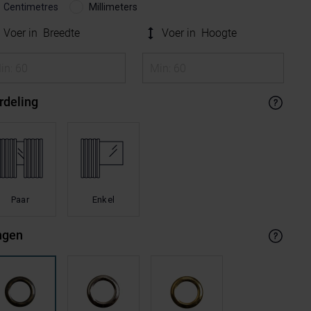
Centimetres
Millimeters
Voer in
Breedte
Voer in
Hoogte
rdeling
Paar
Enkel
ngen