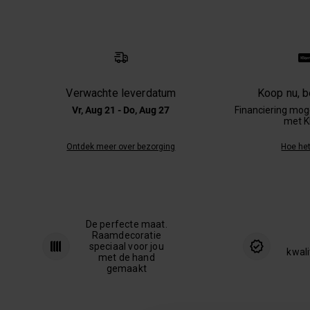
Verwachte leverdatum
Koop nu, be
Vr, Aug 21 - Do, Aug 27
Financiering moge
met K
Ontdek meer over bezorging
Hoe het
De perfecte maat.
Raamdecoratie
speciaal voor jou
kwali
met de hand
gemaakt