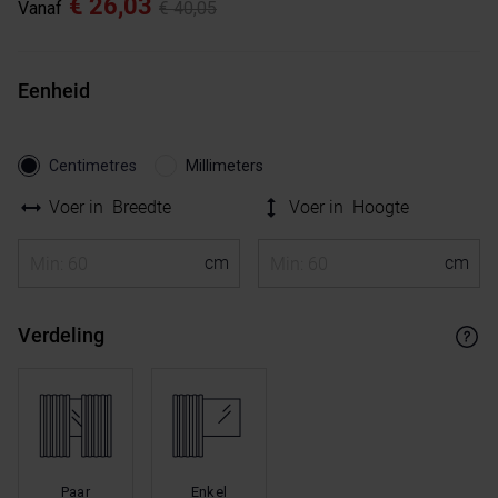
€ 26,03
Vanaf
€ 40,05
Eenheid
Centimetres
Millimeters
Voer in
Breedte
Voer in
Hoogte
Verdeling
Paar
Enkel