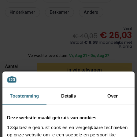
Kinderkamer
Eetkamer
Anders
Vanaf
€ 26,03
€ 40,05
Betaal
€ 8,68
maandelijks met
Klarna
Verwachte leverdatum:
Vr, Aug 21 - Do, Aug 27
Aantal
in winkelwagen
Toestemming
Details
Over
Verwachte leverdatum
Vr, Aug 21 - Do, Aug 27
Deze website maakt gebruik van cookies
Ontdek meer over bezorging
123jaloezie gebruikt cookies en vergelijkbare technieken
op onze website om je een soepele en persoonlijke