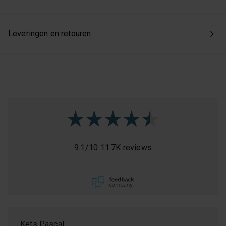
Leveringen en retouren
9.1
/
10
11.7K reviews
Kets Pascal