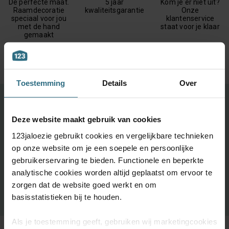
De perfecte maat.
5 jaar
Kom je er niet uit?
Raamdecoratie
kwaliteitsgarantie
Onze
speciaal voor jou
klantenservice
met de hand
staat voor je klaar
gemaakt
Toestemming
Details
Over
Ontdek je favoriete product!
Deze website maakt gebruik van cookies
Grootste keuze uit diverse materialen en kleuren.
123jaloezie gebruikt cookies en vergelijkbare technieken
Bestel tot maximaal 6 GRATIS monsters
op onze website om je een soepele en persoonlijke
Vandaag vóór 12:00 besteld is morgen in huis
gebruikerservaring te bieden. Functionele en beperkte
analytische cookies worden altijd geplaatst om ervoor te
zorgen dat de website goed werkt en om
BESTEL GRATIS MONSTERS
basisstatistieken bij te houden.
Als je toestemming geeft, gebruiken wij marketingcookies