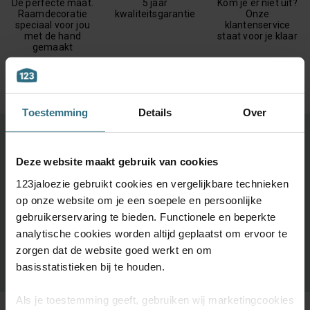
De perfecte maat.
5 jaar
Kom je er niet uit?
Raamdecoratie
kwaliteitsgarantie
Onze
speciaal voor jou
klantenservice
met de hand
staat voor je klaar
gemaakt
Toestemming
Details
Over
Ontdek je favoriete product!
Deze website maakt gebruik van cookies
Grootste keuze uit diverse materialen en kleuren.
123jaloezie gebruikt cookies en vergelijkbare technieken
Bestel tot maximaal 6 GRATIS monsters
op onze website om je een soepele en persoonlijke
Vandaag vóór 12:00 besteld is morgen in huis
gebruikerservaring te bieden. Functionele en beperkte
analytische cookies worden altijd geplaatst om ervoor te
zorgen dat de website goed werkt en om
BESTEL GRATIS MONSTERS
basisstatistieken bij te houden.
Als je toestemming geeft, gebruiken wij marketingcookies