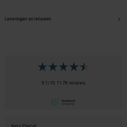
Leveringen en retouren
9.1
/
10
11.7K reviews
Kets Pascal