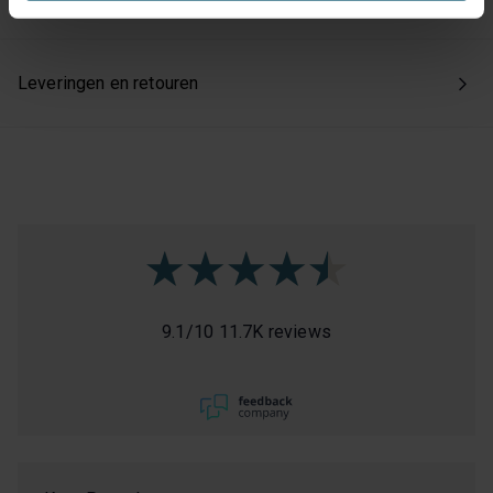
Kies je voor ‘Alles accepteren’, dan ga je akkoord met het
gebruik van alle cookies. Kies je 'Weigeren', dan plaatsen
Leveringen en retouren
we enkel de functionele en beperkte analytische cookies
die nodig zijn voor een goed werkende site. Je kunt op
elk moment jouw voorkeuren aanpassen of jouw
toestemming intrekken via onze cookie-instellingen.
9.1
/
10
11.7K reviews