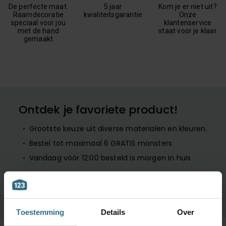
De perfecte maat.
5 jaar
Kom je er niet uit?
Raamdecoratie
kwaliteitsgarantie
Onze
speciaal voor jou
klantenservice
met de hand
staat voor je klaar
gemaakt
Ontdek je favoriete product!
Grootste keuze uit diverse materialen en kleuren.
Bestel tot maximaal 6 GRATIS monsters
Vandaag vóór 12:00 besteld is morgen in huis
BESTEL GRATIS MONSTERS
Toestemming
Details
Over