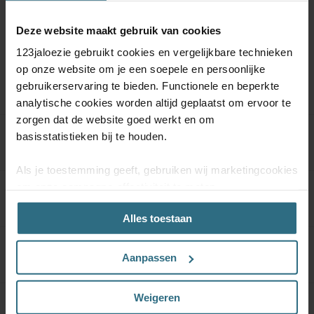
Deze website maakt gebruik van cookies
123jaloezie gebruikt cookies en vergelijkbare technieken
op onze website om je een soepele en persoonlijke
Meer informatie
gebruikerservaring te bieden. Functionele en beperkte
analytische cookies worden altijd geplaatst om ervoor te
zorgen dat de website goed werkt en om
basisstatistieken bij te houden.
Product specificaties
Als je toestemming geeft, gebruiken wij marketingcookies
om onze campagne-effectiviteit te meten
Materiaal & Onderhoud
(prestatiegerichte marketingcookies) en content op jouw
Alles toestaan
voorkeuren af te stemmen (advertentie- en
socialmediacookies). Deze cookies kunnen we inzetten
voor advertentie personalisaties. Met deze cookies
Kwaliteitsgarantie
Aanpassen
kunnen wij en derde partijen uw gedrag op onze website
en mogelijk ook daarbuiten volgen. Lees hier alles over
Weigeren
onze cookie- en privacyverklaring.
Kindveiligheid