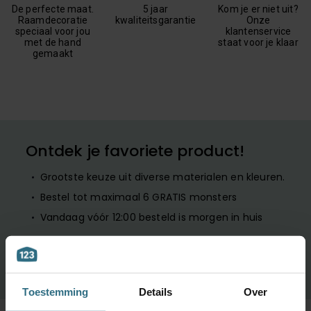
De perfecte maat.
5 jaar
Kom je er niet uit?
Raamdecoratie
kwaliteitsgarantie
Onze
speciaal voor jou
klantenservice
met de hand
staat voor je klaar
gemaakt
Ontdek je favoriete product!
Grootste keuze uit diverse materialen en kleuren.
Bestel tot maximaal 6 GRATIS monsters
Vandaag vóór 12:00 besteld is morgen in huis
BESTEL GRATIS MONSTERS
Toestemming
Details
Over