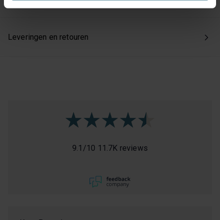
Kies je voor ‘Alles accepteren’, dan ga je akkoord met het
gebruik van alle cookies. Kies je 'Weigeren', dan plaatsen
Leveringen en retouren
we enkel de functionele en beperkte analytische cookies
die nodig zijn voor een goed werkende site. Je kunt op
elk moment jouw voorkeuren aanpassen of jouw
toestemming intrekken via onze cookie-instellingen.
9.1
/
10
11.7K reviews