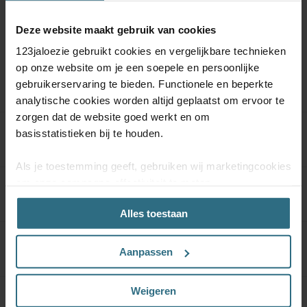
Deze website maakt gebruik van cookies
123jaloezie gebruikt cookies en vergelijkbare technieken
op onze website om je een soepele en persoonlijke
Meer informatie
gebruikerservaring te bieden. Functionele en beperkte
analytische cookies worden altijd geplaatst om ervoor te
zorgen dat de website goed werkt en om
basisstatistieken bij te houden.
Product specificaties
Als je toestemming geeft, gebruiken wij marketingcookies
om onze campagne-effectiviteit te meten
Materiaal & Onderhoud
(prestatiegerichte marketingcookies) en content op jouw
Alles toestaan
voorkeuren af te stemmen (advertentie- en
socialmediacookies). Deze cookies kunnen we inzetten
voor advertentie personalisaties. Met deze cookies
Kwaliteitsgarantie
Aanpassen
kunnen wij en derde partijen uw gedrag op onze website
en mogelijk ook daarbuiten volgen. Lees hier alles over
Weigeren
onze cookie- en privacyverklaring.
Kindveiligheid