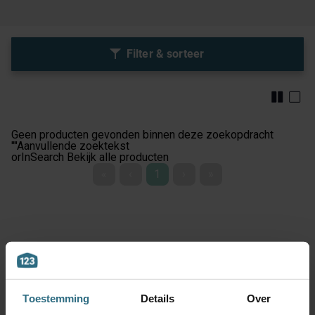
Filter & sorteer
Geen producten gevonden binnen deze zoekopdracht
""
Aanvullende zoektekst
orInSearch
Bekijk alle producten
«
‹
1
›
»
Toestemming
Details
Over