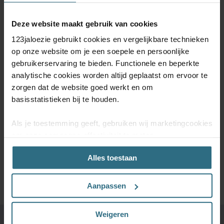
Deze website maakt gebruik van cookies
ABONNEER JE NU OP ONZE
123jaloezie gebruikt cookies en vergelijkbare technieken
NIEUWSBRIEF
op onze website om je een soepele en persoonlijke
gebruikerservaring te bieden. Functionele en beperkte
Schrijf je in voor onze nieuwsbrief en blijf op de hoogte van
analytische cookies worden altijd geplaatst om ervoor te
kortingsacties en productupdates. Door je te abonneren op de
nieuwsbrief, ga je akkoord met onze
Algemene voorwaarden
en
zorgen dat de website goed werkt en om
onze
Privacy & Cookiebeleid.
basisstatistieken bij te houden.
Als je toestemming geeft, gebruiken wij marketingcookies
om onze campagne-effectiviteit te meten
(prestatiegerichte marketingcookies) en content op jouw
SCHRIJF MIJ IN
Alles toestaan
voorkeuren af te stemmen (advertentie- en
socialmediacookies). Deze cookies kunnen we inzetten
voor advertentie personalisaties. Met deze cookies
Aanpassen
kunnen wij en derde partijen uw gedrag op onze website
en mogelijk ook daarbuiten volgen. Lees hier alles over
Weigeren
onze cookie- en privacyverklaring.