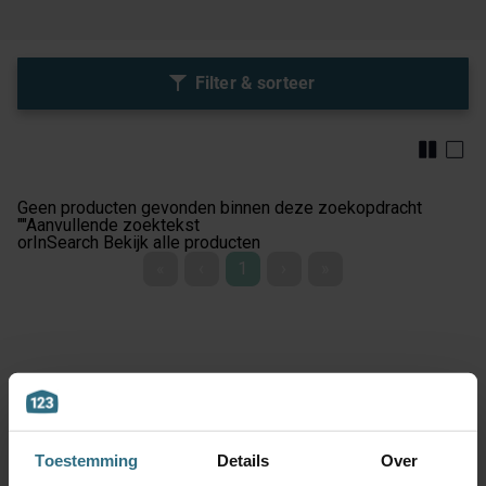
Filter & sorteer
Geen producten gevonden binnen deze zoekopdracht
""
Aanvullende zoektekst
orInSearch
Bekijk alle producten
«
‹
1
›
»
Toestemming
Details
Over