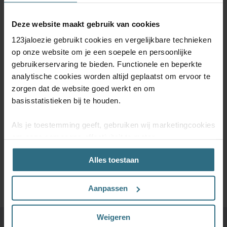
Deze website maakt gebruik van cookies
ABONNEER JE NU OP ONZE
123jaloezie gebruikt cookies en vergelijkbare technieken
NIEUWSBRIEF
op onze website om je een soepele en persoonlijke
gebruikerservaring te bieden. Functionele en beperkte
Schrijf je in voor onze nieuwsbrief en blijf op de hoogte van
analytische cookies worden altijd geplaatst om ervoor te
kortingsacties en productupdates. Door je te abonneren op de
nieuwsbrief, ga je akkoord met onze
Algemene voorwaarden
en
zorgen dat de website goed werkt en om
onze
Privacy & Cookiebeleid.
basisstatistieken bij te houden.
Als je toestemming geeft, gebruiken wij marketingcookies
om onze campagne-effectiviteit te meten
(prestatiegerichte marketingcookies) en content op jouw
SCHRIJF MIJ IN
Alles toestaan
voorkeuren af te stemmen (advertentie- en
socialmediacookies). Deze cookies kunnen we inzetten
voor advertentie personalisaties. Met deze cookies
Aanpassen
kunnen wij en derde partijen uw gedrag op onze website
en mogelijk ook daarbuiten volgen. Lees hier alles over
Weigeren
onze cookie- en privacyverklaring.