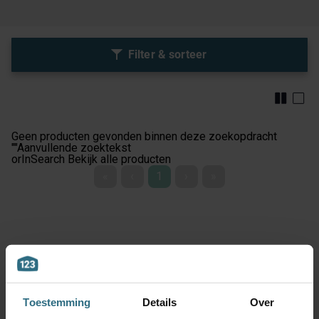
Filter & sorteer
Geen producten gevonden binnen deze zoekopdracht
""
Aanvullende zoektekst
orInSearch
Bekijk alle producten
«
‹
1
›
»
Toestemming
Details
Over