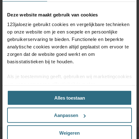
Deze website maakt gebruik van cookies
ABONNEER JE NU OP ONZE
123jaloezie gebruikt cookies en vergelijkbare technieken
NIEUWSBRIEF
op onze website om je een soepele en persoonlijke
gebruikerservaring te bieden. Functionele en beperkte
Schrijf je in voor onze nieuwsbrief en blijf op de hoogte van
analytische cookies worden altijd geplaatst om ervoor te
kortingsacties en productupdates. Door je te abonneren op de
nieuwsbrief, ga je akkoord met onze
Algemene voorwaarden
en
zorgen dat de website goed werkt en om
onze
Privacy & Cookiebeleid.
basisstatistieken bij te houden.
Als je toestemming geeft, gebruiken wij marketingcookies
om onze campagne-effectiviteit te meten
(prestatiegerichte marketingcookies) en content op jouw
SCHRIJF MIJ IN
Alles toestaan
voorkeuren af te stemmen (advertentie- en
socialmediacookies). Deze cookies kunnen we inzetten
voor advertentie personalisaties. Met deze cookies
Aanpassen
kunnen wij en derde partijen uw gedrag op onze website
en mogelijk ook daarbuiten volgen. Lees hier alles over
Weigeren
onze cookie- en privacyverklaring.