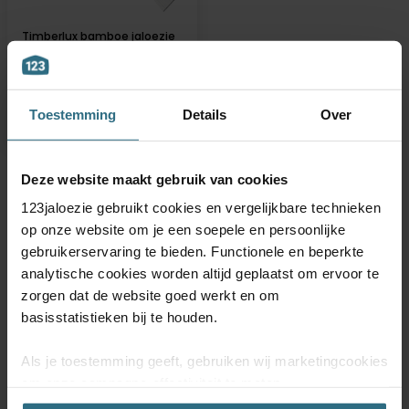
Timberlux bamboe jaloezie
met koord - Wit
Vanaf
€ 25,65
Advies
€ 39,46
Toestemming
Details
Over
BESTEL GRATIS MONSTERS
Deze website maakt gebruik van cookies
123jaloezie gebruikt cookies en vergelijkbare technieken
«
‹
1
›
»
op onze website om je een soepele en persoonlijke
gebruikerservaring te bieden. Functionele en beperkte
analytische cookies worden altijd geplaatst om ervoor te
zorgen dat de website goed werkt en om
basisstatistieken bij te houden.
ABONNEER JE NU OP ONZE
NIEUWSBRIEF
Als je toestemming geeft, gebruiken wij marketingcookies
om onze campagne-effectiviteit te meten
(prestatiegerichte marketingcookies) en content op jouw
Schrijf je in voor onze nieuwsbrief en blijf op de hoogte van