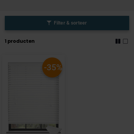
Filter & sorteer
1
producten
-35%