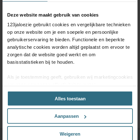
Deze website maakt gebruik van cookies
ABONNEER JE NU OP ONZE
123jaloezie gebruikt cookies en vergelijkbare technieken
NIEUWSBRIEF
op onze website om je een soepele en persoonlijke
gebruikerservaring te bieden. Functionele en beperkte
Schrijf je in voor onze nieuwsbrief en blijf op de hoogte van
analytische cookies worden altijd geplaatst om ervoor te
kortingsacties en productupdates. Door je te abonneren op de
nieuwsbrief, ga je akkoord met onze
Algemene voorwaarden
en
zorgen dat de website goed werkt en om
onze
Privacy & Cookiebeleid.
basisstatistieken bij te houden.
Als je toestemming geeft, gebruiken wij marketingcookies
om onze campagne-effectiviteit te meten
(prestatiegerichte marketingcookies) en content op jouw
SCHRIJF MIJ IN
Alles toestaan
voorkeuren af te stemmen (advertentie- en
socialmediacookies). Deze cookies kunnen we inzetten
voor advertentie personalisaties. Met deze cookies
Aanpassen
kunnen wij en derde partijen uw gedrag op onze website
en mogelijk ook daarbuiten volgen. Lees hier alles over
Weigeren
onze cookie- en privacyverklaring.