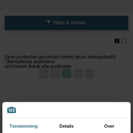
Filter & sorteer
Geen producten gevonden binnen deze zoekopdracht
""
Aanvullende zoektekst
orInSearch
Bekijk alle producten
«
‹
1
›
»
Toestemming
Details
Over