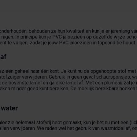
nderhouden, behouden ze hun kwaliteit en kun je er jarenlang van 
einigen. In principe kun je PVC jaloezieën op dezelfde wijze sch
ent te volgen, zodat je jouw PVC jaloezieën in topconditie houdt.
 af
loezieën geheel naar één kant. Je kunt nu de opgehoopte stof me
stofzuiger verwijderen. Gebruik in geen geval schuursponsjes, w
j de bovenste lamel en ga elke lamel af. Met een plumeau zal je m
oeken minder goed kunt bereiken. De moeilijk bereikbare hoeken 
 water
aloezie helemaal stofvrij hebt gemaakt, kun je het nu met een (lic
llen verwijderen. We raden wel het gebruik van wasmiddel af, om