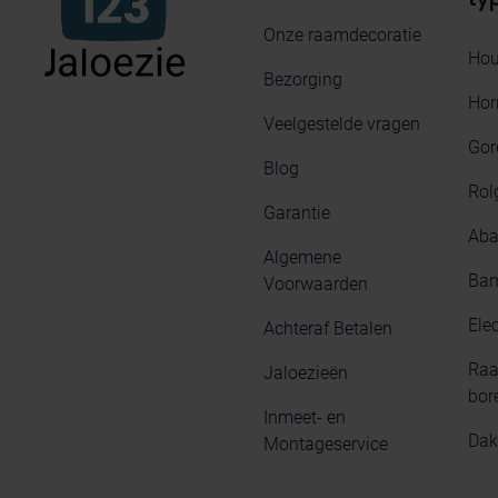
Onze raamdecoratie
Hou
Bezorging
Hor
Veelgestelde vragen
Gor
Blog
Rol
Garantie
Aba
Algemene
Bam
Voorwaarden
Elec
Achteraf Betalen
Raa
Jaloezieën
bor
Inmeet- en
Dak
Montageservice