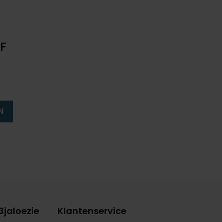
F
N
3jaloezie
Klantenservice