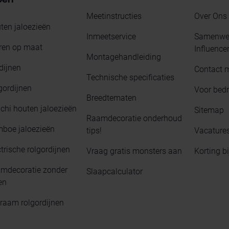
Meetinstructies
Over Ons
ten jaloezieën
Inmeetservice
Samenwer
ren op maat
Influence
Montagehandleiding
dijnen
Contact 
Technische specificaties
gordijnen
Voor bedr
Breedtematen
chi houten jaloezieën
Sitemap
Raamdecoratie onderhoud
boe jaloezieën
tips!
Vacature
trische rolgordijnen
Vraag gratis monsters aan
Korting b
mdecoratie zonder
Slaapcalculator
en
raam rolgordijnen