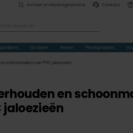
Inmeet en Montageservice
Contact
lgordijnen
Gordijnen
Horren
Plisségordijnen
Vo
 en schoonmaken van PVC jaloezieën
derhouden en schoonm
 jaloezieën