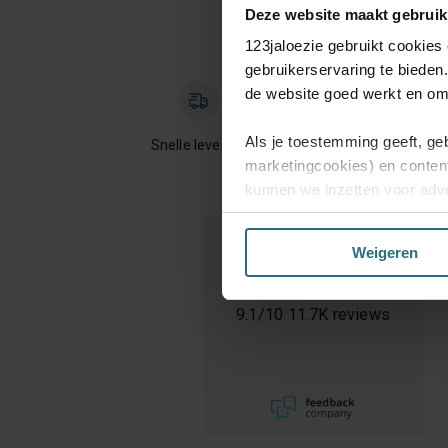
Deze website maakt gebruik
123jaloezie gebruikt cookies
gebruikerservaring te bieden
de website goed werkt en om 
Als je toestemming geeft, ge
Snelle levering
marketingcookies) en conten
kunnen we inzetten voor adve
website en mogelijk ook daarb
Weigeren
Kies je voor ‘Alles acceptere
enkel de functionele en bepe
jouw voorkeuren aanpassen of
9.1
/
10
11.7K reviews