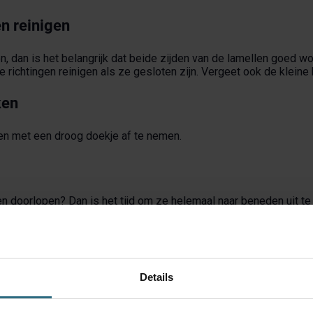
en reinigen
n, dan is het belangrijk dat beide zijden van de lamellen goed 
 richtingen reinigen als ze gesloten zijn. Vergeet ook de kleine 
ken
len met een droog doekje af te nemen.
n doorlopen? Dan is het tijd om ze helemaal naar beneden uit te
oed te laten drogen.
uit als nieuw en kun je weer genieten van je
raamdecoratie
!
Details