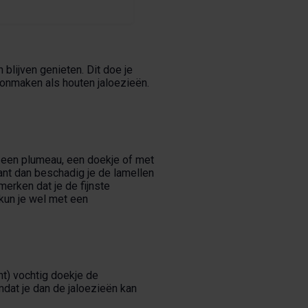
blijven genieten. Dit doe je
oonmaken als houten jaloezieën.
t een plumeau, een doekje of met
ant dan beschadig je de lamellen
erken dat je de fijnste
kun je wel met een
ht) vochtig doekje de
dat je dan de jaloezieën kan