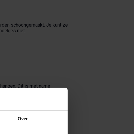
worden schoongemaakt. Je kunt ze
hoekjes niet.
 hangen. Dit is met name
Over