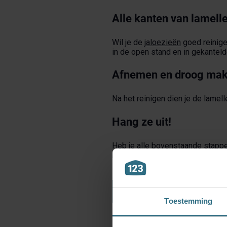
Alle kanten van lamell
Wil je de
jaloezieën
goed reinige
in de open stand en in gekantelde
Afnemen en droog ma
Na het reinigen dien je de lamel
Hang ze uit!
Heb je alle bovenstaande stappe
belangrijk om de lamellen echt g
Hierna zien ze er weer helemaal 
TERUG NAAR OVERZICHT
Toestemming