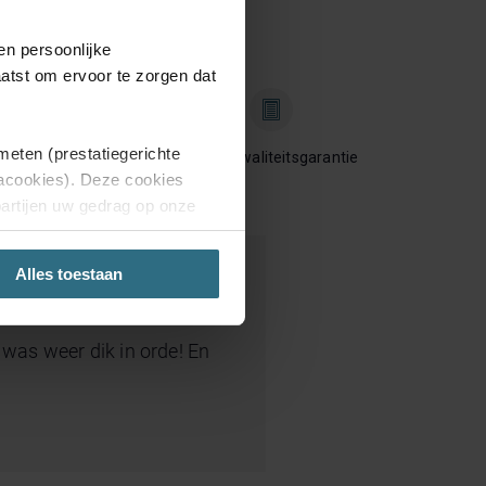
en persoonlijke
aatst om ervoor te zorgen dat
meten (prestatiegerichte
2 Jaar kwaliteitsgarantie
iacookies). Deze cookies
partijen uw gedrag op onze
aring.
Alles toestaan
'Weigeren', dan plaatsen we
site. Je kunt op elk moment
es was weer dik in orde! En